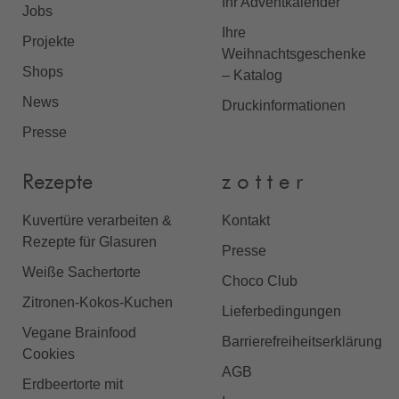
Ihr Adventkalender
Jobs
Ihre
Projekte
Weihnachtsgeschenke
Shops
– Katalog
News
Druckinformationen
Presse
Rezepte
z o t t e r
Kuvertüre verarbeiten &
Kontakt
Rezepte für Glasuren
Presse
Weiße Sachertorte
Choco Club
Zitronen-Kokos-Kuchen
Lieferbedingungen
Vegane Brainfood
Barrierefreiheitserklärung
Cookies
AGB
Erdbeertorte mit