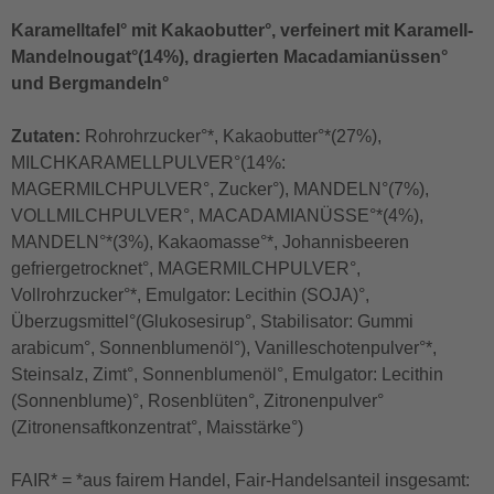
Karamelltafel° mit Kakaobutter°, verfeinert mit Karamell-
Mandelnougat°(14%), dragierten Macadamianüssen°
und Bergmandeln°
Zutaten:
Rohrohrzucker°*, Kakaobutter°*(27%),
MILCHKARAMELLPULVER°(14%:
MAGERMILCHPULVER°, Zucker°), MANDELN°(7%),
VOLLMILCHPULVER°, MACADAMIANÜSSE°*(4%),
MANDELN°*(3%), Kakaomasse°*, Johannisbeeren
gefriergetrocknet°, MAGERMILCHPULVER°,
Vollrohrzucker°*, Emulgator: Lecithin (SOJA)°,
Überzugsmittel°(Glukosesirup°, Stabilisator: Gummi
arabicum°, Sonnenblumenöl°), Vanilleschotenpulver°*,
Steinsalz, Zimt°, Sonnenblumenöl°, Emulgator: Lecithin
(Sonnenblume)°, Rosenblüten°, Zitronenpulver°
(Zitronensaftkonzentrat°, Maisstärke°)
FAIR* = *aus fairem Handel, Fair-Handelsanteil insgesamt: