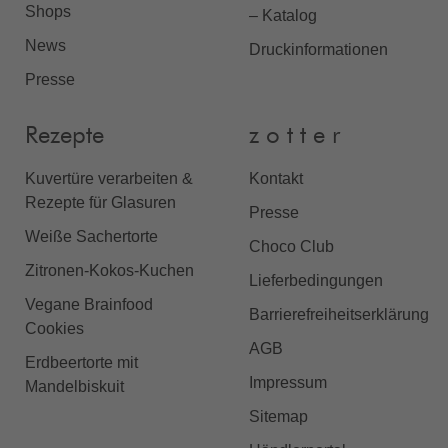
Shops
– Katalog
News
Druckinformationen
Presse
Rezepte
z o t t e r
Kuvertüre verarbeiten &
Kontakt
Rezepte für Glasuren
Presse
Weiße Sachertorte
Choco Club
Zitronen-Kokos-Kuchen
Lieferbedingungen
Vegane Brainfood
Barrierefreiheitserklärung
Cookies
AGB
Erdbeertorte mit
Impressum
Mandelbiskuit
Sitemap