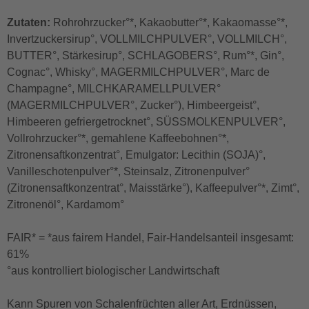
Zutaten:
Rohrohrzucker°*, Kakaobutter°*, Kakaomasse°*,
Invertzuckersirup°, VOLLMILCHPULVER°, VOLLMILCH°,
BUTTER°, Stärkesirup°, SCHLAGOBERS°, Rum°*, Gin°,
Cognac°, Whisky°, MAGERMILCHPULVER°, Marc de
Champagne°, MILCHKARAMELLPULVER°
(MAGERMILCHPULVER°, Zucker°), Himbeergeist°,
Himbeeren gefriergetrocknet°, SÜSSMOLKENPULVER°,
Vollrohrzucker°*, gemahlene Kaffeebohnen°*,
Zitronensaftkonzentrat°, Emulgator: Lecithin (SOJA)°,
Vanilleschotenpulver°*, Steinsalz, Zitronenpulver°
(Zitronensaftkonzentrat°, Maisstärke°), Kaffeepulver°*, Zimt°,
Zitronenöl°, Kardamom°
FAIR* = *aus fairem Handel, Fair-Handelsanteil insgesamt:
61%
°aus kontrolliert biologischer Landwirtschaft
Kann Spuren von Schalenfrüchten aller Art, Erdnüssen,