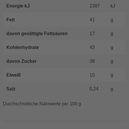
Energie kJ
2387
kJ
Fett
41
g
davon gesättigte Fettsäuren
17
g
Kohlenhydrate
43
g
davon Zucker
38
g
Eiweiß
10
g
Salz
0,24
g
Durchschnittliche Nährwerte per 100 g