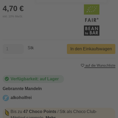
4,70 €
inkl. 10% MwSt.
Stk
In den Einkaufswagen
auf die Wunschliste
Verfügbarkeit: auf Lager
Gebrannte Mandeln
alkoholfrei
alkoholfrei
Bis zu
47 Choco Points
/ Stk als Choco Club-
Mitglied sammeln.
Mehr