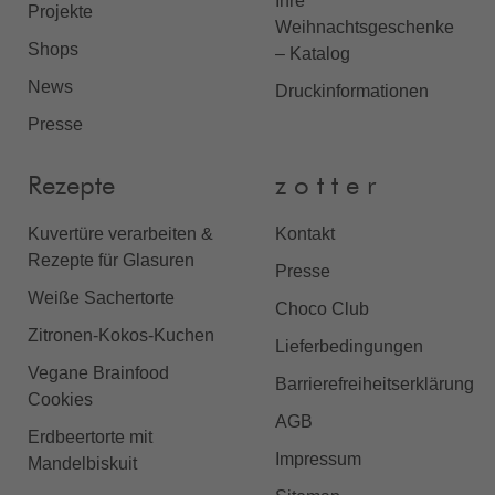
Ihre
Projekte
Weihnachtsgeschenke
Shops
– Katalog
News
Druckinformationen
Presse
Rezepte
z o t t e r
Kuvertüre verarbeiten &
Kontakt
Rezepte für Glasuren
Presse
Weiße Sachertorte
Choco Club
Zitronen-Kokos-Kuchen
Lieferbedingungen
Vegane Brainfood
Barrierefreiheitserklärung
Cookies
AGB
Erdbeertorte mit
Impressum
Mandelbiskuit