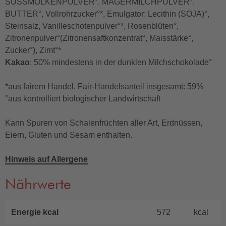
SÜSSMOLKENPULVER°, MAGERMILCHPULVER°,
BUTTER°, Vollrohrzucker°*, Emulgator: Lecithin (SOJA)°,
Steinsalz, Vanilleschotenpulver°*, Rosenblüten°,
Zitronenpulver°(Zitronensaftkonzentrat°, Maisstärke°,
Zucker°), Zimt°*
Kakao
: 50% mindestens in der dunklen Milchschokolade°
*aus fairem Handel, Fair-Handelsanteil insgesamt: 59%
°aus kontrolliert biologischer Landwirtschaft
Kann Spuren von Schalenfrüchten aller Art, Erdnüssen,
Eiern, Gluten und Sesam enthalten.
Hinweis auf Allergene
Nährwerte
Energie kcal
572
kcal