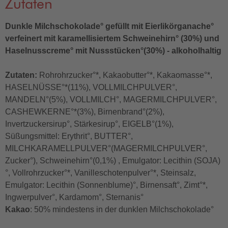
Zutaten
Dunkle Milchschokolade° gefüllt mit Eierlikörganache°
verfeinert mit karamellisiertem Schweinehirn° (30%) und
Haselnusscreme° mit Nussstücken°(30%) - alkoholhaltig
Zutaten:
Rohrohrzucker°*, Kakaobutter°*, Kakaomasse°*,
HASELNÜSSE°*(11%), VOLLMILCHPULVER°,
MANDELN°(5%), VOLLMILCH°, MAGERMILCHPULVER°,
CASHEWKERNE°*(3%), Birnenbrand°(2%),
Invertzuckersirup°, Stärkesirup°, EIGELB°(1%),
Süßungsmittel: Erythrit°, BUTTER°,
MILCHKARAMELLPULVER°(MAGERMILCHPULVER°,
Zucker°), Schweinehirn°(0,1%) , Emulgator: Lecithin (SOJA)
°, Vollrohrzucker°*, Vanilleschotenpulver°*, Steinsalz,
Emulgator: Lecithin (Sonnenblume)°, Birnensaft°, Zimt°*,
Ingwerpulver°, Kardamom°, Sternanis°
Kakao
: 50% mindestens in der dunklen Milchschokolade°