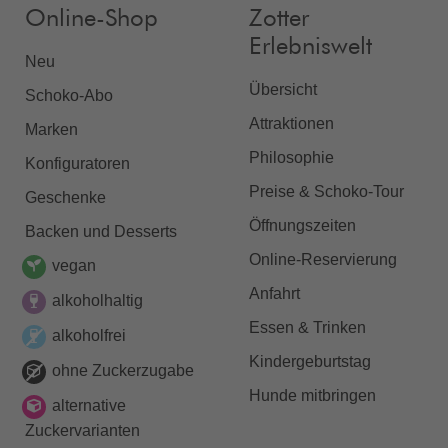
Online-Shop
Zotter
Erlebniswelt
Neu
Übersicht
Schoko-Abo
Attraktionen
Marken
Philosophie
Konfiguratoren
Preise & Schoko-Tour
Geschenke
Öffnungszeiten
Backen und Desserts
Online-Reservierung
vegan
Anfahrt
alkoholhaltig
Essen & Trinken
alkoholfrei
Kindergeburtstag
ohne Zuckerzugabe
Hunde mitbringen
alternative
Zuckervarianten