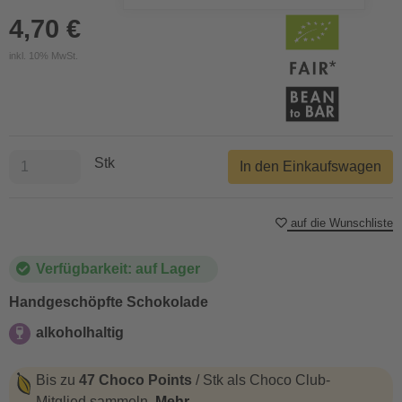
4,70 €
inkl. 10% MwSt.
Stk
In den Einkaufswagen
auf die Wunschliste
Verfügbarkeit: auf Lager
Handgeschöpfte Schokolade
alkoholhaltig
alkoholhaltig
Bis zu
47 Choco Points
/ Stk als Choco Club-
Mitglied sammeln.
Mehr