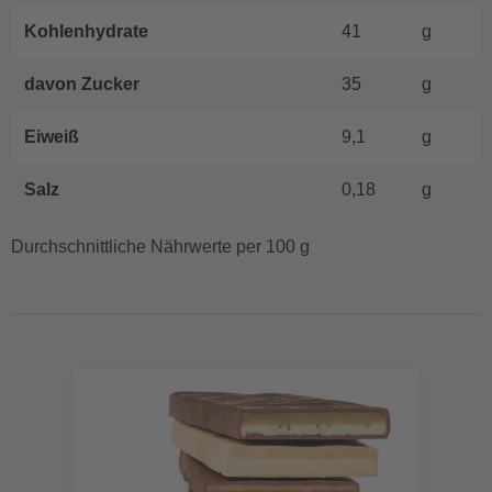
Kohlenhydrate
41
g
davon Zucker
35
g
Eiweiß
9,1
g
Salz
0,18
g
Durchschnittliche Nährwerte per 100 g