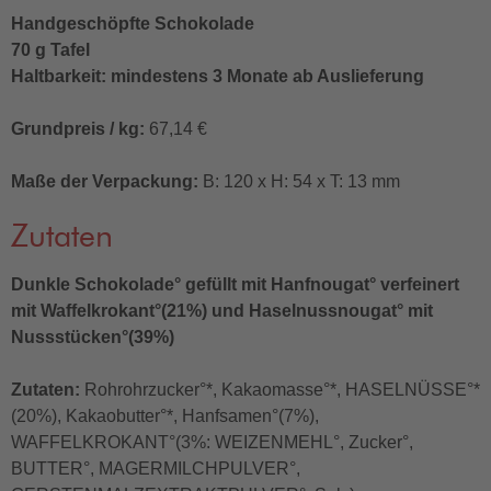
Handgeschöpfte Schokolade
70 g Tafel
Haltbarkeit: mindestens 3 Monate ab Auslieferung
Grundpreis / kg:
67,14 €
Maße der Verpackung:
B: 120 x H: 54 x T: 13 mm
Zutaten
Dunkle Schokolade° gefüllt mit Hanfnougat° verfeinert
mit Waffelkrokant°(21%) und Haselnussnougat° mit
Nussstücken°(39%)
Zutaten:
Rohrohrzucker°*, Kakaomasse°*, HASELNÜSSE°*
(20%), Kakaobutter°*, Hanfsamen°(7%),
WAFFELKROKANT°(3%: WEIZENMEHL°, Zucker°,
BUTTER°, MAGERMILCHPULVER°,