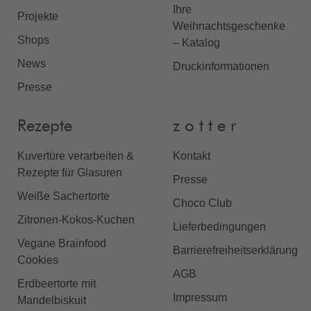
Ihre
Projekte
Weihnachtsgeschenke
Shops
– Katalog
News
Druckinformationen
Presse
Rezepte
z o t t e r
Kuvertüre verarbeiten &
Kontakt
Rezepte für Glasuren
Presse
Weiße Sachertorte
Choco Club
Zitronen-Kokos-Kuchen
Lieferbedingungen
Vegane Brainfood
Barrierefreiheitserklärung
Cookies
AGB
Erdbeertorte mit
Impressum
Mandelbiskuit