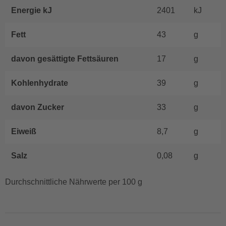
Energie kJ
2401
kJ
Fett
43
g
davon gesättigte Fettsäuren
17
g
Kohlenhydrate
39
g
davon Zucker
33
g
Eiweiß
8,7
g
Salz
0,08
g
Durchschnittliche Nährwerte per 100 g