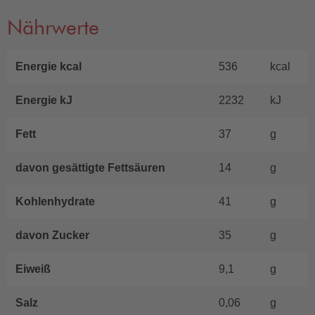
Nährwerte
Energie kcal
536
kcal
Energie kJ
2232
kJ
Fett
37
g
davon gesättigte Fettsäuren
14
g
Kohlenhydrate
41
g
davon Zucker
35
g
Eiweiß
9,1
g
Salz
0,06
g