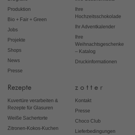
Produktion
Ihre
Hochzeitsschokolade
Bio + Fair + Green
Ihr Adventkalender
Jobs
Ihre
Projekte
Weihnachtsgeschenke
Shops
– Katalog
News
Druckinformationen
Presse
Rezepte
z o t t e r
Kuvertüre verarbeiten &
Kontakt
Rezepte für Glasuren
Presse
Weiße Sachertorte
Choco Club
Zitronen-Kokos-Kuchen
Lieferbedingungen