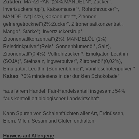
Zutaten:
MARZIPAN°(24%:MANDELN°, Zucker°,
Invertzuckersirup°), Kakaomasse°*, Rohrohrzucker°*,
MANDELN°(14%), Kakaobutter°*, Zitronen
gefriergetrocknet°(2%:Zucker°, Zitronensaftkonzentrat°,
Mango°, Stärke°), Invertzuckersirup°,
Zitronensaftkonzentrat°(2%), MANDELÖL°(1%),
Reisdrinkpulver°(Reis°, Sonnenblumenöl°, Salz),
Zitronensaft°(0,4%), Vollrohrzucker°*, Emulgator: Lecithin
(SOJA)°, Steinsalz, Ingwerpulver°, Zitronenöl°(0,02%),
Emulgator: Lecithin (Sonnenblume)°, Vanilleschotenpulver°*
Kakao
: 70% mindestens in der dunklen Schokolade°
*aus fairem Handel, Fair-Handelsanteil insgesamt: 54%
°aus kontrolliert biologischer Landwirtschaft
Kann Spuren von Schalenfrüchten aller Art, Erdnüssen,
Eiern, Milch, Sesam und Gluten enthalten.
Hinweis auf Allergene