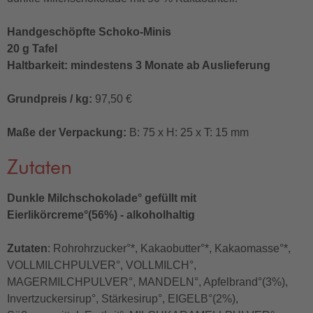
Handgeschöpfte Schoko-Minis
20 g Tafel
Haltbarkeit: mindestens 3 Monate ab Auslieferung
Grundpreis / kg:
97,50 €
Maße der Verpackung:
B: 75 x H: 25 x T: 15 mm
Zutaten
Dunkle Milchschokolade° gefüllt mit
Eierlikörcreme°(56%) - alkoholhaltig
Zutaten
: Rohrohrzucker°*, Kakaobutter°*, Kakaomasse°*,
VOLLMILCHPULVER°, VOLLMILCH°,
MAGERMILCHPULVER°, MANDELN°, Apfelbrand°(3%),
Invertzuckersirup°, Stärkesirup°, EIGELB°(2%),