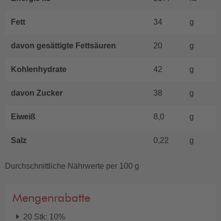
Fett
34
g
davon gesättigte Fettsäuren
20
g
Kohlenhydrate
42
g
davon Zucker
38
g
Eiweiß
8,0
g
Salz
0,22
g
Durchschnittliche Nährwerte per 100 g
Mengenrabatte
20 Stk: 10%