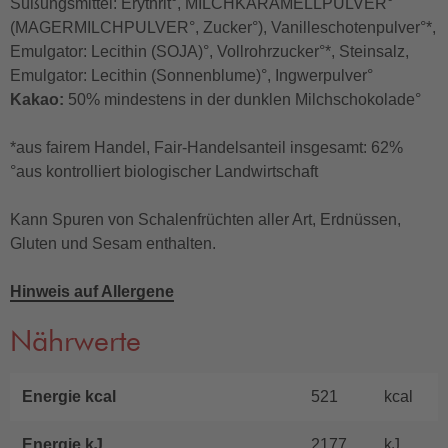
Süßungsmittel: Erythrit°, MILCHKARAMELLPULVER°
(MAGERMILCHPULVER°, Zucker°), Vanilleschotenpulver°*,
Emulgator: Lecithin (SOJA)°, Vollrohrzucker°*, Steinsalz,
Emulgator: Lecithin (Sonnenblume)°, Ingwerpulver°
Kakao:
50% mindestens in der dunklen Milchschokolade°
*aus fairem Handel, Fair-Handelsanteil insgesamt: 62%
°aus kontrolliert biologischer Landwirtschaft
Kann Spuren von Schalenfrüchten aller Art, Erdnüssen,
Gluten und Sesam enthalten.
Hinweis auf Allergene
Nährwerte
Energie kcal
521
kcal
Energie kJ
2177
kJ