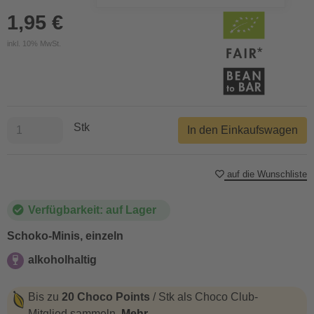
1,95 €
inkl. 10% MwSt.
Stk
In den Einkaufswagen
auf die Wunschliste
Verfügbarkeit: auf Lager
Schoko-Minis, einzeln
alkoholhaltig
alkoholhaltig
Bis zu
20 Choco Points
/ Stk als Choco Club-
Mitglied sammeln.
Mehr