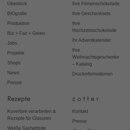
Überblick
Ihre Firmenschokolade
BIOgrafie
Ihre Geschenksets
Produktion
Ihre
Hochzeitsschokolade
Bio + Fair + Green
Ihr Adventkalender
Jobs
Ihre
Projekte
Weihnachtsgeschenke
Shops
– Katalog
News
Druckinformationen
Presse
Rezepte
z o t t e r
Kuvertüre verarbeiten &
Kontakt
Rezepte für Glasuren
Presse
Weiße Sachertorte