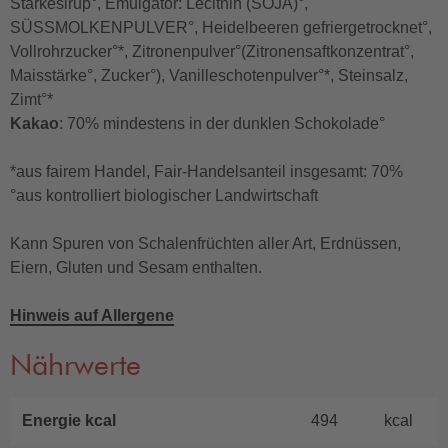
Stärkesirup°, Emulgator: Lecithin (SOJA)°,
SÜSSMOLKENPULVER°, Heidelbeeren gefriergetrocknet°,
Vollrohrzucker°*, Zitronenpulver°(Zitronensaftkonzentrat°,
Maisstärke°, Zucker°), Vanilleschotenpulver°*, Steinsalz,
Zimt°*
Kakao
: 70% mindestens in der dunklen Schokolade°
*aus fairem Handel, Fair-Handelsanteil insgesamt: 70%
°aus kontrolliert biologischer Landwirtschaft
Kann Spuren von Schalenfrüchten aller Art, Erdnüssen,
Eiern, Gluten und Sesam enthalten.
Hinweis auf Allergene
Nährwerte
Energie kcal
494
kcal