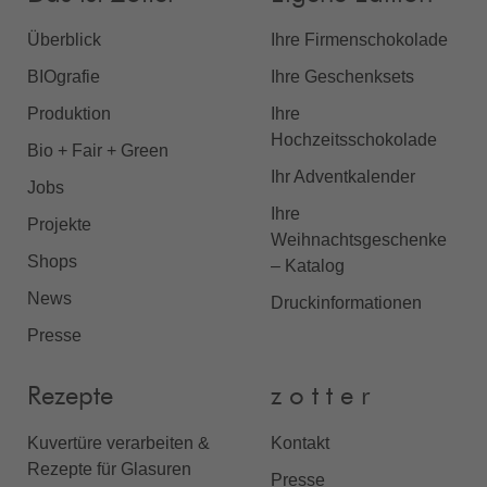
Überblick
Ihre Firmenschokolade
BIOgrafie
Ihre Geschenksets
Produktion
Ihre
Hochzeitsschokolade
Bio + Fair + Green
Ihr Adventkalender
Jobs
Ihre
Projekte
Weihnachtsgeschenke
Shops
– Katalog
News
Druckinformationen
Presse
Rezepte
z o t t e r
Kuvertüre verarbeiten &
Kontakt
Rezepte für Glasuren
Presse