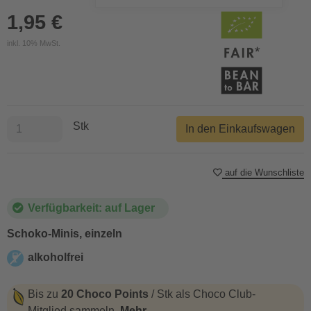
1,95 €
inkl. 10% MwSt.
Stk
In den Einkaufswagen
auf die Wunschliste
Verfügbarkeit: auf Lager
Schoko-Minis, einzeln
alkoholfrei
alkoholfrei
Bis zu
20 Choco Points
/ Stk als Choco Club-
Mitglied sammeln.
Mehr