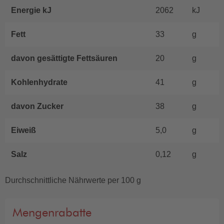
Energie kJ
2062
kJ
Fett
33
g
davon gesättigte Fettsäuren
20
g
Kohlenhydrate
41
g
davon Zucker
38
g
Eiweiß
5,0
g
Salz
0,12
g
Durchschnittliche Nährwerte per 100 g
Mengenrabatte