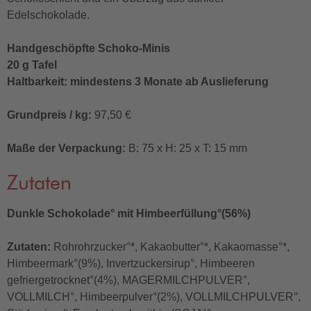
Edelschokolade.
Handgeschöpfte Schoko-Minis
20 g Tafel
Haltbarkeit: mindestens 3 Monate ab Auslieferung
Grundpreis / kg:
97,50 €
Maße der Verpackung:
B: 75 x H: 25 x T: 15 mm
Zutaten
Dunkle Schokolade° mit Himbeerfüllung°(56%)
Zutaten:
Rohrohrzucker°*, Kakaobutter°*, Kakaomasse°*,
Himbeermark°(9%), Invertzuckersirup°, Himbeeren
gefriergetrocknet°(4%), MAGERMILCHPULVER°,
VOLLMILCH°, Himbeerpulver°(2%), VOLLMILCHPULVER°,