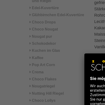
und Riegel
gefri
Edel-Kuvertüre
Stär
Glühbirnchen Edel-Kuvertüre
Rohro
Leci
Choco Drops
Kakao
Choco Nougat
Maiss
Nougat pur
Stein
Schokodekor
Vanil
Kuchen im Glas
Kaffee
*aus 
Pop Art Corn
°aus 
Crema
Kann 
Choco Flakes
Glute
Nougatriegel
Nutting Hill Riegel
Hinwe
Choco Lollys