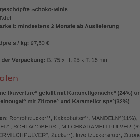
geschöpfte Schoko-Minis
Tafel
arkeit: mindestens 3 Monate ab Auslieferung
preis / kg:
97,50 €
 der Verpackung:
B: 75 x H: 25 x T: 15 mm
aten
ellkuvertüre° gefüllt mit Karamellganache° (24%) u
lnougat° mit Zitrone° und Karamellcrisps°(32%)
en:
Rohrohrzucker°*, Kakaobutter°*, MANDELN°(11%),
ER°, SCHLAGOBERS°, MILCHKARAMELLPULVER°(6
MILCHPULVER°, Zucker°), Invertzuckersirup°, Zitron