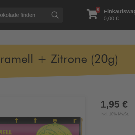
0
Einkaufswa
Suche
0,00 €
ramell + Zitrone (20g)
1,95 €
inkl. 10% MwSt.