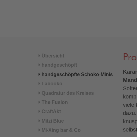
Pr
Übersicht
handgeschöpft
Karam
handgeschöpfte Schoko-Minis
Mande
Labooko
Softe
Quadratur des Kreises
kombi
The Fusion
viele
CraftAkt
dazu.
Mitzi Blue
knusp
selbs
Mi-Xing bar & Co