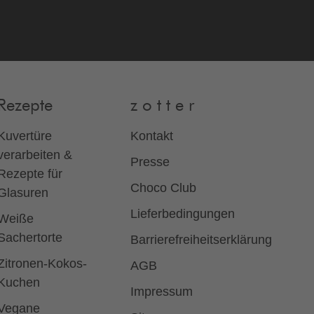
Rezepte
z o t t e r
Kuvertüre
Kontakt
verarbeiten &
Presse
Rezepte für
Choco Club
Glasuren
Lieferbedingungen
Weiße
Sachertorte
Barrierefreiheitserklärung
Zitronen-Kokos-
AGB
Kuchen
Impressum
Vegane