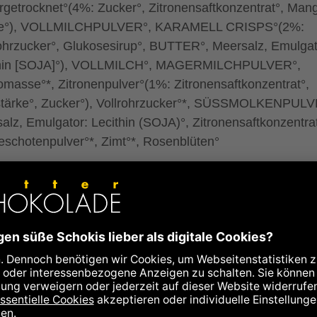
ergetrocknet°(4%: Zucker°, Zitronensaftkonzentrat°, Man
ke°), VOLLMILCHPULVER°, KARAMELL CRISPS°(2%:
hrzucker°, Glukosesirup°, BUTTER°, Meersalz, Emulgat
thin [SOJA]°), VOLLMILCH°, MAGERMILCHPULVER°,
masse°*, Zitronenpulver°(1%: Zitronensaftkonzentrat°,
tärke°, Zucker°), Vollrohrzucker°*, SÜSSMOLKENPULV
salz, Emulgator: Lecithin (SOJA)°, Zitronensaftkonzentrat
leschotenpulver°*, Zimt°*, Rosenblüten°
fairem Handel, Fair-Handelsanteil insgesamt: 49%
kontrolliert biologischer Landwirtschaft
Spuren von Schalenfrüchten aller Art, Erdnüssen, Eiern,
n und Sesam enthalten.
is auf Allergene