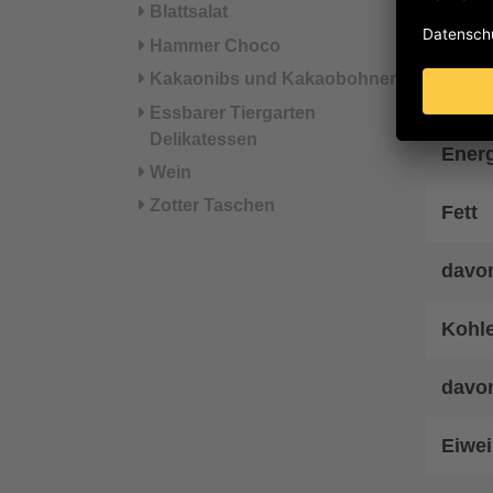
Blattsalat
Nä
Hammer Choco
Kakaonibs und Kakaobohnen
Energ
Essbarer Tiergarten
Delikatessen
Energ
Wein
Zotter Taschen
Fett
davon
Kohl
davo
Eiwei