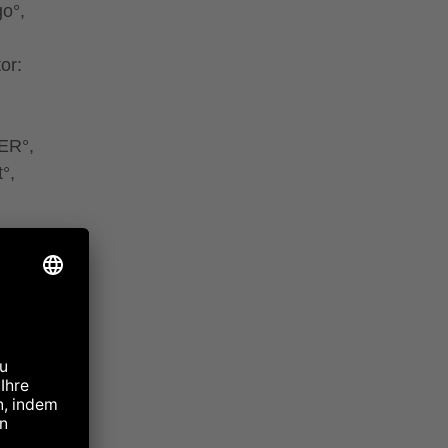
go°,
or:
ER°,
°,