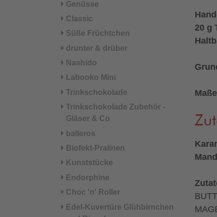
Genüsse
Hand
Classic
20 g 
Süße Früchtchen
Haltb
drunter & drüber
Nashido
Grund
Labooko Mini
Trinkschokolade
Maße
Trinkschokolade Zubehör -
Zut
Gläser & Co
balleros
Karam
Biofekt-Pralinen
Mande
Kunststücke
Endorphine
Zutat
Choc 'n' Roller
BUTT
Edel-Kuvertüre Glühbirnchen
MAGER