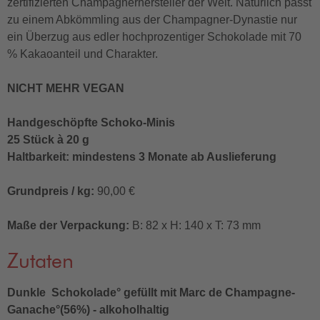
zertifizierten Champagnerhersteller der Welt. Natürlich passt
zu einem Abkömmling aus der Champagner-Dynastie nur
ein Überzug aus edler hochprozentiger Schokolade mit 70
% Kakaoanteil und Charakter.
NICHT MEHR VEGAN
Handgeschöpfte Schoko-Minis
25 Stück à 20 g
Haltbarkeit: mindestens 3 Monate ab Auslieferung
Grundpreis / kg:
90,00 €
Maße der Verpackung:
B: 82 x H: 140 x T: 73 mm
Zutaten
Dunkle Schokolade° gefüllt mit Marc de Champagne-
Ganache°(56%) - alkoholhaltig