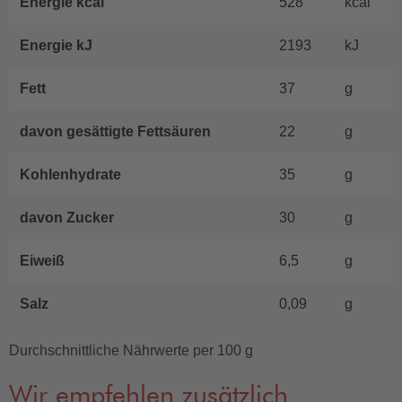
Energie kcal
528
kcal
Energie kJ
2193
kJ
Fett
37
g
davon gesättigte Fettsäuren
22
g
Kohlenhydrate
35
g
davon Zucker
30
g
Eiweiß
6,5
g
Salz
0,09
g
Durchschnittliche Nährwerte per 100 g
Wir empfehlen zusätzlich