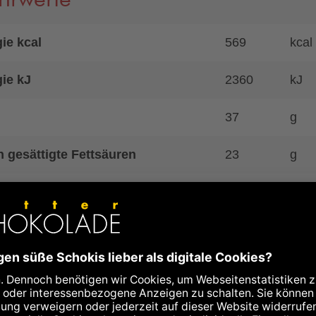
ie kcal
569
kcal
ie kJ
2360
kJ
37
g
 gesättigte Fettsäuren
23
g
enhydrate
51
g
n Zucker
51
g
ß
5,9
g
0,26
g