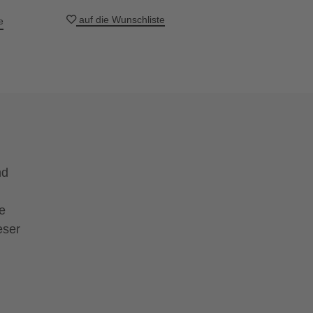
auf die Wunschliste
e
nd
he
eser