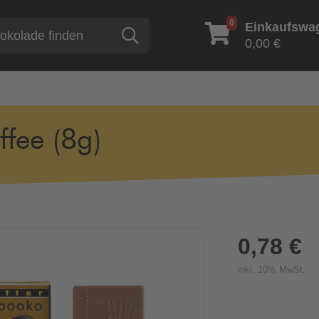
0
Einkaufswa
Suche
0,00 €
ffee (8g)
0,78 €
inkl. 10% MwSt.