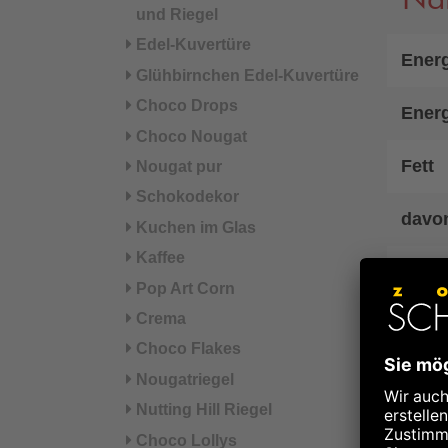
und Riegel
Edel-Kuvertüre
Energ
Glühbirnchen Edel-Kuvertüre
Choco Drops
Energ
Choco Nougat
Fett
Nougat pur
Schokodekor
davon
Kuchen im Glas
Kaffee
Kohl
Pop Art Corn
Crema
davo
Choco Flakes
Eiwei
Nougatriegel
Nutting Hill Riegel
Salz
Choco Lollys