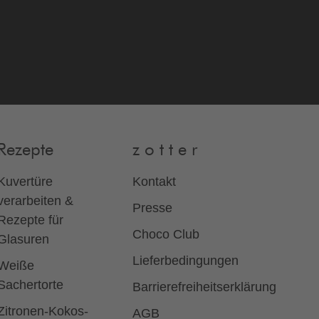
Rezepte
z o t t e r
Kuvertüre
Kontakt
verarbeiten &
Presse
Rezepte für
Choco Club
Glasuren
Lieferbedingungen
Weiße
Sachertorte
Barrierefreiheitserklärung
Zitronen-Kokos-
AGB