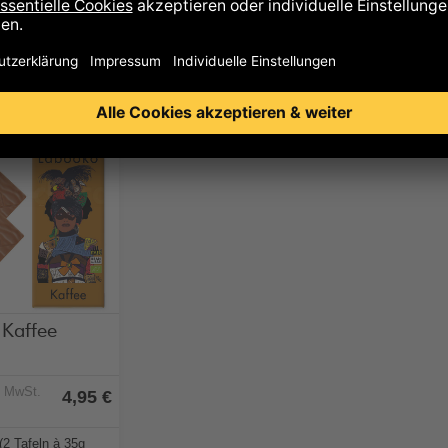
schnittliche Nährwerte per 100 g
 empfehlen zusätzlich
holfrei
Kaffee
% MwSt.
4,95 €
(2 Tafeln à 35g