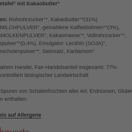
etafel° mit Kakaobutter°
ten:
Rohrohrzucker°*, Kakaobutter°*(31%)
MILCHPULVER°, gemahlene Kaffeebohnen°*(3%),
MOLKENPULVER°, Kakaomasse°*, Vollrohrzucker°*,
epulver°*(0,4%), Emulgator: Lecithin (SOJA)°,
leschotenpulver°*, Steinsalz, Kardamom°
fairem Handel, Fair-Handelsanteil insgesamt: 77%
kontrolliert biologischer Landwirtschaft
Spuren von Schalenfrüchten aller Art, Erdnüssen, Glute
 enthalten.
is auf Allergene
hrwerte