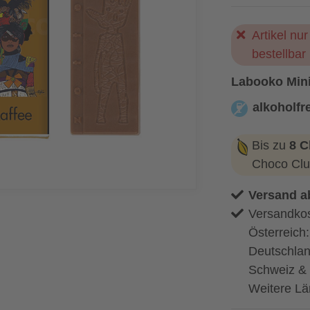
Artikel n
bestellbar
Labooko Mini
alkoholfre
alkoholfrei
Bis zu
8 C
Choco Clu
Versand a
Versandkos
Österreich
Deutschlan
Schweiz & 
Weitere Lä