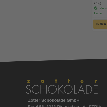
/70g)
Verfü
Lager
In den
Zotter Schokolade GmbH
Bergl 56, 8333 Riegersburg, AUSTRIA