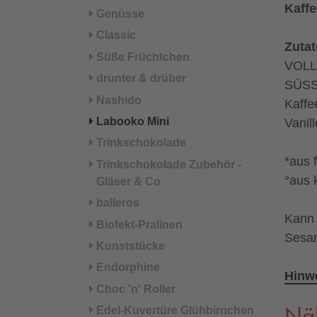
Kaffe
Genüsse
Classic
Zuta
Süße Früchtchen
VOLL
drunter & drüber
SÜSS
Nashido
Kaffe
Labooko Mini
Vanil
Trinkschokolade
*aus 
Trinkschokolade Zubehör -
°aus 
Gläser & Co
balleros
Kann 
Biofekt-Pralinen
Sesam
Kunststücke
Endorphine
Hinwe
Choc 'n' Roller
Edel-Kuvertüre Glühbirnchen
Nä