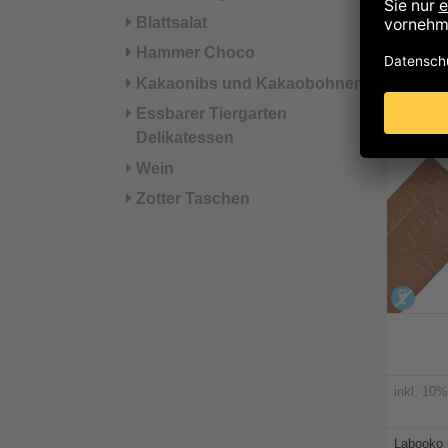
Blattsalat
Durch
Hammer Choco
Kakaonibs und Kakaobohnen
Wir
Essbarer Tiergarten
Delikatessen
Wein
Zotter Taschen
alko
inkl. 10
Labooko 