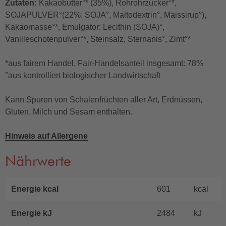
Zutaten:
Kakaobutter°* (35%), Rohrohrzucker°*,
SOJAPULVER°(22%: SOJA°, Maltodextrin°, Maissirup°),
Kakaomasse°*, Emulgator: Lecithin (SOJA)°,
Vanilleschotenpulver°*, Steinsalz, Sternanis°, Zimt°*
*aus fairem Handel, Fair-Handelsanteil insgesamt: 78%
°aus kontrolliert biologischer Landwirtschaft
Kann Spuren von Schalenfrüchten aller Art, Erdnüssen,
Gluten, Milch und Sesam enthalten.
Hinweis auf Allergene
Nährwerte
Energie kcal
601
kcal
Energie kJ
2484
kJ