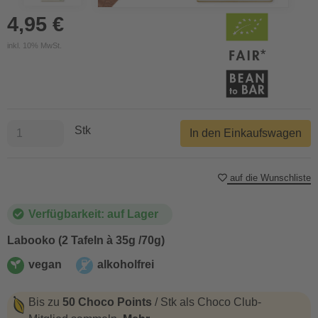
4,95 €
inkl. 10% MwSt.
Stk
In den Einkaufswagen
auf die Wunschliste
Verfügbarkeit: auf Lager
Labooko (2 Tafeln à 35g /70g)
vegan
alkoholfrei
vegan
alkoholfrei
Bis zu
50 Choco Points
/ Stk als Choco Club-