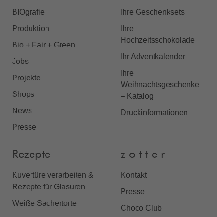
BIOgrafie
Ihre Geschenksets
Produktion
Ihre
Hochzeitsschokolade
Bio + Fair + Green
Ihr Adventkalender
Jobs
Ihre
Projekte
Weihnachtsgeschenke
Shops
– Katalog
News
Druckinformationen
Presse
Rezepte
z o t t e r
Kuvertüre verarbeiten &
Kontakt
Rezepte für Glasuren
Presse
Weiße Sachertorte
Choco Club