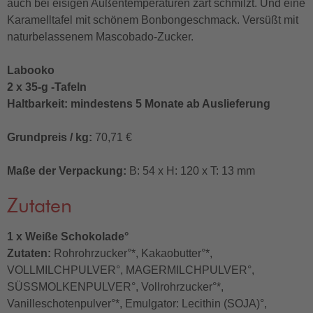
auch bei eisigen Außentemperaturen zart schmilzt. Und eine
Karamelltafel mit schönem Bonbongeschmack. Versüßt mit
naturbelassenem Mascobado-Zucker.
Labooko
2 x 35-g -Tafeln
Haltbarkeit: mindestens 5 Monate ab Auslieferung
Grundpreis / kg:
70,71 €
Maße der Verpackung:
B: 54 x H: 120 x T: 13 mm
Zutaten
1 x Weiße Schokolade°
Zutaten:
Rohrohrzucker°*, Kakaobutter°*,
VOLLMILCHPULVER°, MAGERMILCHPULVER°,
SÜSSMOLKENPULVER°, Vollrohrzucker°*,
Vanilleschotenpulver°*, Emulgator: Lecithin (SOJA)°,