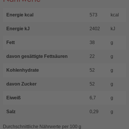
Energie kcal
573
kcal
Energie kJ
2402
kJ
Fett
38
g
davon gesättigte Fettsäuren
22
g
Kohlenhydrate
52
g
davon Zucker
52
g
Eiweiß
6,7
g
Salz
0,29
g
Durchschnittliche Nährwerte per 100 g