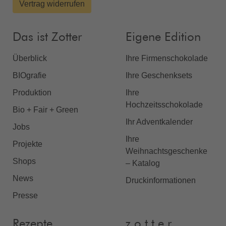
Vertrag widerrufen
Das ist Zotter
Eigene Edition
Überblick
Ihre Firmenschokolade
BIOgrafie
Ihre Geschenksets
Produktion
Ihre
Hochzeitsschokolade
Bio + Fair + Green
Ihr Adventkalender
Jobs
Ihre
Projekte
Weihnachtsgeschenke
Shops
– Katalog
News
Druckinformationen
Presse
Rezepte
z o t t e r