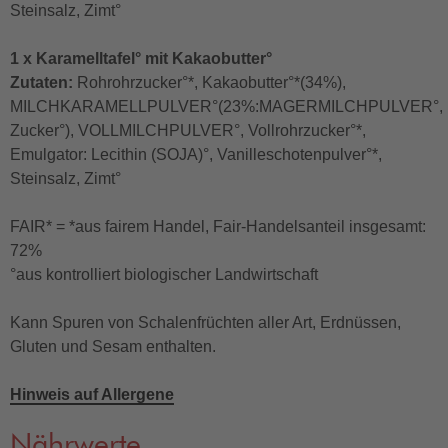
Steinsalz, Zimt°
1 x Karamelltafel° mit Kakaobutter°
Zutaten:
Rohrohrzucker°*, Kakaobutter°*(34%),
MILCHKARAMELLPULVER°(23%:MAGERMILCHPULVER°,
Zucker°), VOLLMILCHPULVER°, Vollrohrzucker°*,
Emulgator: Lecithin (SOJA)°, Vanilleschotenpulver°*,
Steinsalz, Zimt°
FAIR* = *aus fairem Handel, Fair-Handelsanteil insgesamt:
72%
°aus kontrolliert biologischer Landwirtschaft
Kann Spuren von Schalenfrüchten aller Art, Erdnüssen,
Gluten und Sesam enthalten.
Hinweis auf Allergene
Nährwerte