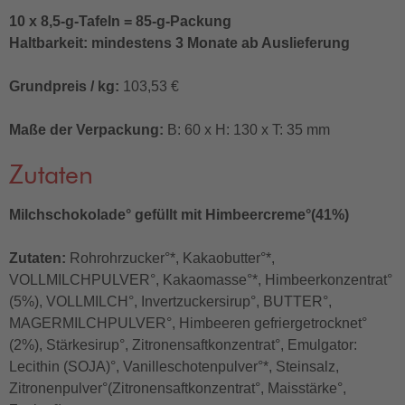
10 x 8,5-g-Tafeln = 85-g-Packung
Haltbarkeit: mindestens 3 Monate ab Auslieferung
Grundpreis / kg:
103,53 €
Maße der Verpackung:
B: 60 x H: 130 x T: 35 mm
Zutaten
Milchschokolade° gefüllt mit Himbeercreme°(41%)
Zutaten:
Rohrohrzucker°*, Kakaobutter°*,
VOLLMILCHPULVER°, Kakaomasse°*, Himbeerkonzentrat°
(5%), VOLLMILCH°, Invertzuckersirup°, BUTTER°,
MAGERMILCHPULVER°, Himbeeren gefriergetrocknet°
(2%), Stärkesirup°, Zitronensaftkonzentrat°, Emulgator:
Lecithin (SOJA)°, Vanilleschotenpulver°*, Steinsalz,
Zitronenpulver°(Zitronensaftkonzentrat°, Maisstärke°,