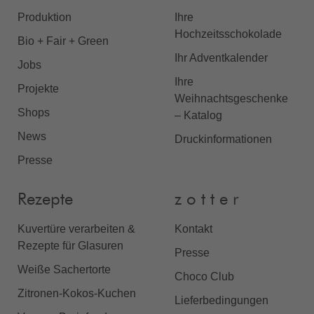
Produktion
Ihre
Hochzeitsschokolade
Bio + Fair + Green
Ihr Adventkalender
Jobs
Ihre
Projekte
Weihnachtsgeschenke
Shops
– Katalog
News
Druckinformationen
Presse
Rezepte
z o t t e r
Kuvertüre verarbeiten &
Kontakt
Rezepte für Glasuren
Presse
Weiße Sachertorte
Choco Club
Zitronen-Kokos-Kuchen
Lieferbedingungen