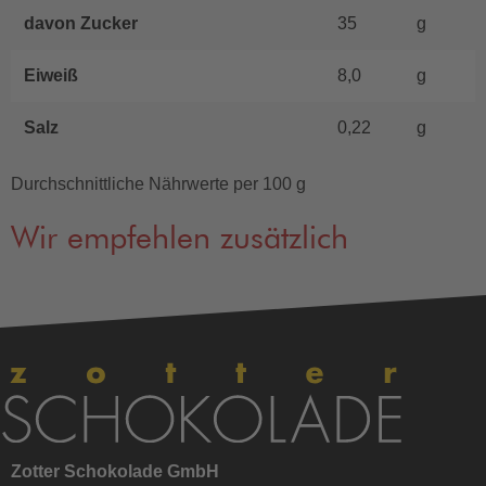
davon Zucker
35
g
Eiweiß
8,0
g
Salz
0,22
g
Durchschnittliche Nährwerte per 100 g
Wir empfehlen zusätzlich
Zotter Schokolade GmbH