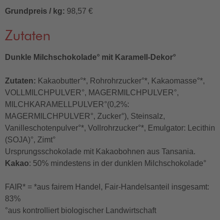
Grundpreis / kg:
98,57 €
Zutaten
Dunkle Milchschokolade° mit Karamell-Dekor°
Zutaten:
Kakaobutter°*, Rohrohrzucker°*, Kakaomasse°*,
VOLLMILCHPULVER°, MAGERMILCHPULVER°,
MILCHKARAMELLPULVER°(0,2%:
MAGERMILCHPULVER°, Zucker°), Steinsalz,
Vanilleschotenpulver°*, Vollrohrzucker°*, Emulgator: Lecithin
(SOJA)°, Zimt°
Ursprungsschokolade mit Kakaobohnen aus Tansania.
Kakao
: 50% mindestens in der dunklen Milchschokolade°
FAIR* = *aus fairem Handel, Fair-Handelsanteil insgesamt:
83%
°aus kontrolliert biologischer Landwirtschaft