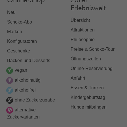
Online-Shop
Zotter
Erlebniswelt
Neu
Übersicht
Schoko-Abo
Attraktionen
Marken
Philosophie
Konfiguratoren
Preise & Schoko-Tour
Geschenke
Öffnungszeiten
Backen und Desserts
Online-Reservierung
vegan
Anfahrt
alkoholhaltig
Essen & Trinken
alkoholfrei
Kindergeburtstag
ohne Zuckerzugabe
Hunde mitbringen
alternative
Zuckervarianten