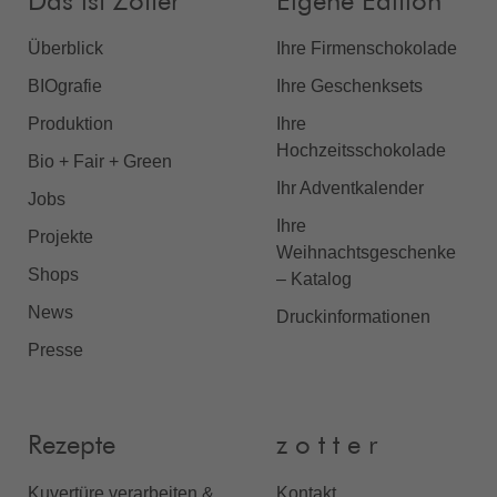
Das ist Zotter
Eigene Edition
Überblick
Ihre Firmenschokolade
BIOgrafie
Ihre Geschenksets
Produktion
Ihre
Hochzeitsschokolade
Bio + Fair + Green
Ihr Adventkalender
Jobs
Ihre
Projekte
Weihnachtsgeschenke
Shops
– Katalog
News
Druckinformationen
Presse
Rezepte
z o t t e r
Kuvertüre verarbeiten &
Kontakt