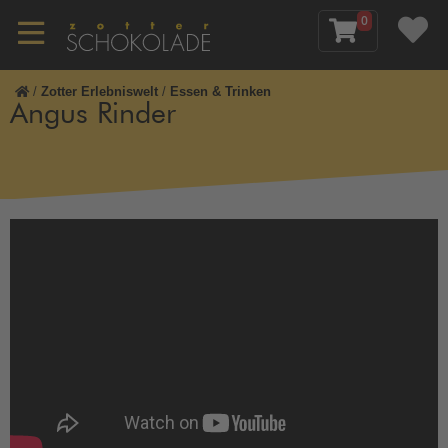
0
/
Zotter Erlebniswelt
/
Essen & Trinken
Angus Rinder