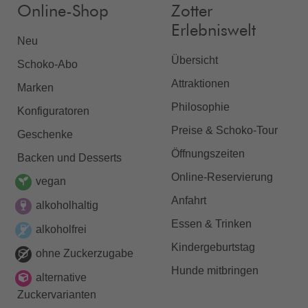
Online-Shop
Zotter
Erlebniswelt
Neu
Übersicht
Schoko-Abo
Attraktionen
Marken
Philosophie
Konfiguratoren
Preise & Schoko-Tour
Geschenke
Öffnungszeiten
Backen und Desserts
Online-Reservierung
vegan
Anfahrt
alkoholhaltig
Essen & Trinken
alkoholfrei
Kindergeburtstag
ohne Zuckerzugabe
Hunde mitbringen
alternative
Zuckervarianten