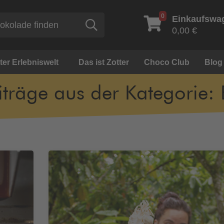
0
Einkaufswa
Suche
0,00 €
ter Erlebniswelt
Das ist Zotter
Choco Club
Blog
iträge aus der Kategorie: