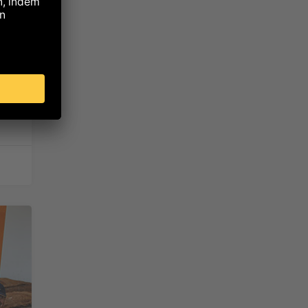
on
is