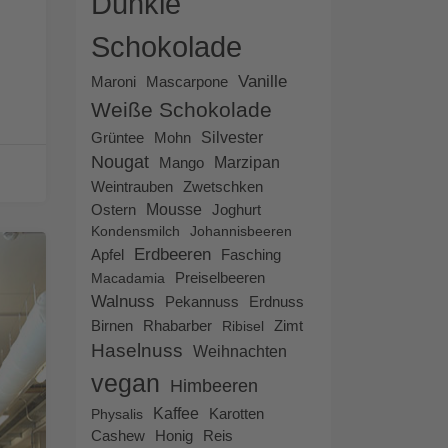
Dunkle
Schokolade
Vanille
Mascarpone
Maroni
Weiße Schokolade
Silvester
Grüntee
Mohn
Nougat
Marzipan
Mango
Weintrauben
Zwetschken
Ostern
Mousse
Joghurt
Kondensmilch
Johannisbeeren
Erdbeeren
Apfel
Fasching
Preiselbeeren
Macadamia
Walnuss
Pekannuss
Erdnuss
Birnen
Rhabarber
Zimt
Ribisel
Haselnuss
Weihnachten
vegan
Himbeeren
Kaffee
Physalis
Karotten
Cashew
Honig
Reis