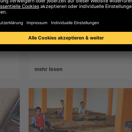
rn
Warum ist weiße Schokolade v
Zotter nicht weiß?
13.04.2017
Redakteur
d
In diesem Beitrag lüften wir das Geheimn
unserer "Edelweißen" Schokolade.
mehr lesen