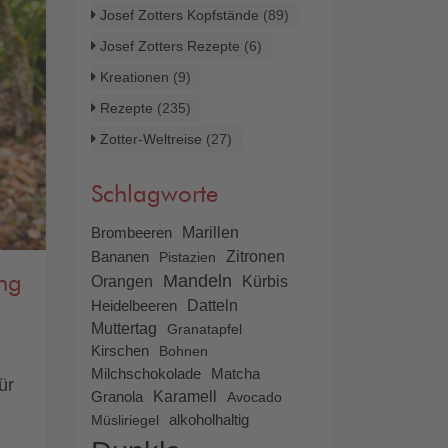
Josef Zotters Kopfstände
(89)
Josef Zotters Rezepte
(6)
Kreationen
(9)
Rezepte
(235)
Zotter-Weltreise
(27)
Schlagworte
Brombeeren
Marillen
Zitronen
Bananen
Pistazien
Mandeln
ng
Orangen
Kürbis
Heidelbeeren
Datteln
Muttertag
Granatapfel
Kirschen
Bohnen
Milchschokolade
Matcha
ür
Karamell
Granola
Avocado
alkoholhaltig
Müsliriegel