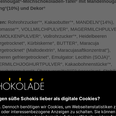
lnougat°-Milchschokoladen-Tafel° mit Mandelnouga
ung°(10%) und Dekor°
en:
Rohrohrzucker°*, Kakaobutter°*, MANDELN°(14%),
omasse°*, VOLLMILCHPULVER°, MAGERMILCHPULVE
MOLKENPULVER°, Vollrohrzucker°*, Heidelbeeren
ergetrocknet°, Kürbiskerne°, BUTTER°, Maracuja
ergetrocknet° (Maltodextrin°, Maracujasaftkonzentrat°),
eren gefriergetrocknet°, Emulgator: Lecithin (SOJA)°,
RMILCHJOGHURTPULVER°, Kakaobohnenstücke°*,
leschotenpulver°*, Überzugsmittel°(Glukosesirup°, Stabili
 arabicum°, Sonnenblumenöl°), Steinsalz, Zitronenpulv
onensaftkonzentrat°, Maisstärke°, Zucker°), Ingwerpulver°
*, Kurkuma°, Rosenblüten°
o (Kakaomasse und Kakaobutter):
mindestens 50% in
schokolade°