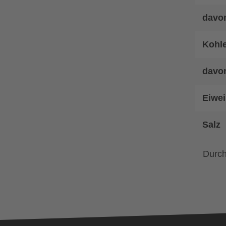
davon
Kohl
davo
Eiwei
Salz
Durch