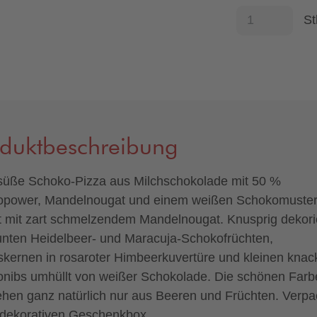
St
oduktbeschreibung
süße Schoko-Pizza aus Milchschokolade mit 50 %
power, Mandelnougat und einem weißen Schokomuster
lt mit zart schmelzendem Mandelnougat. Knusprig dekori
unten Heidelbeer- und Maracuja-Schokofrüchten,
skernen in rosaroter Himbeerkuvertüre und kleinen knac
nibs umhüllt von weißer Schokolade. Die schönen Farb
ehen ganz natürlich nur aus Beeren und Früchten. Verpac
 dekorativen Geschenkbox.