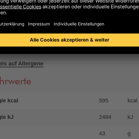
fairem Handel, Fair-Handelsanteil insgesamt: 69%
kontrolliert biologischer Landwirtschaft
ilchpulver von den Tiroler Bio-Bergbauern „Bio vom Berg
Spuren von Schalenfrüchten aller Art, Erdnüssen, Glute
 enthalten.
is auf Allergene
hrwerte
ie kcal
595
kcal
ie kJ
2484
kJ
43
g