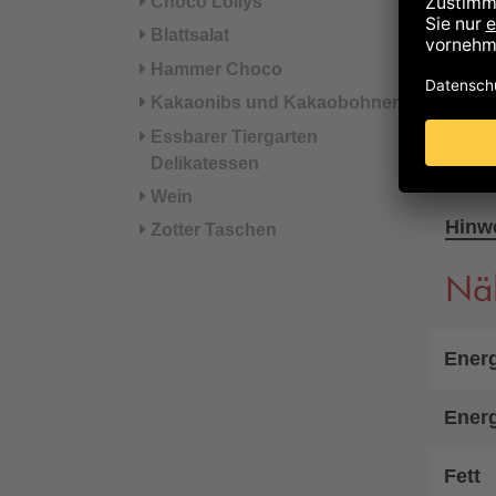
Choco Lollys
*aus 
Blattsalat
°aus 
Hammer Choco
Vollm
Kakaonibs und Kakaobohnen
Kann 
Essbarer Tiergarten
Delikatessen
Sesam
Wein
Hinwe
Zotter Taschen
Nä
Energ
Energ
Fett