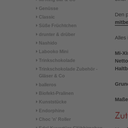
Genüsse
Den p
Classic
mitbe
Süße Früchtchen
drunter & drüber
Alles 
Nashido
Labooko Mini
Mi-X
Trinkschokolade
Netto
Haltb
Trinkschokolade Zubehör -
Gläser & Co
Grund
balleros
Biofekt-Pralinen
Maße
Kunststücke
Endorphine
Zut
Choc 'n' Roller