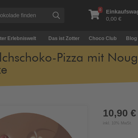
0
Einkaufswa
Suche
0,00 €
ter Erlebniswelt
Das ist Zotter
Choco Club
Blog
lchschoko-Pizza mit Noug
xe
10,90 €
inkl. 10% MwSt.