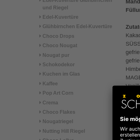
Edel-Kuvertüre Glühbirnchen
Mande
und Riegel
Füll
Edel-Kuvertüre
Glühbirnchen Edel-Kuvertüre
Zutat
Kaka
Choco Drops
SÜSS
Choco Nougat
gefri
Nougat pur
gefri
Schokodekor
Himbe
Kuchen im Glas
MAGE
Kaffee
Vanil
Pop Art Corn
Gummi
(Zitr
Crema
Zimt°
Choco Flakes
Kaka
Nougatriegel
Milch
Nutting Hill Riegel