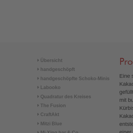
Pr
Übersicht
handgeschöpft
Eine 
handgeschöpfte Schoko-Minis
Kakao
Labooko
gefül
Quadratur des Kreises
mit b
The Fusion
Kürbi
CraftAkt
Kakao
Mitzi Blue
entst
einer
Mi-Xing bar & Co