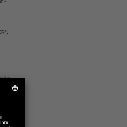
t -
R°,
sator:
er°
,
 der