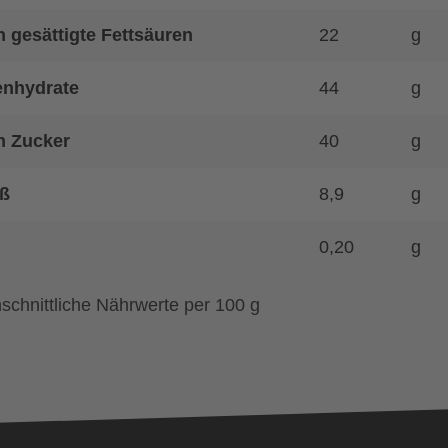
 gesättigte Fettsäuren
22
g
enhydrate
44
g
n Zucker
40
g
ß
8,9
g
0,20
g
schnittliche Nährwerte per 100 g