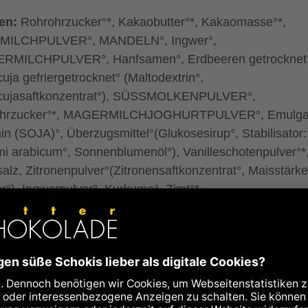
ten:
Rohrohrzucker°*, Kakaobutter°*, Kakaomasse°*,
MILCHPULVER°, MANDELN°, Ingwer°,
RMILCHPULVER°, Hanfsamen°, Erdbeeren getrocknet
uja gefriergetrocknet° (Maltodextrin°,
cujasaftkonzentrat°), SÜSSMOLKENPULVER°,
rohrzucker°*, MAGERMILCHJOGHURTPULVER°, Emulgat
hin (SOJA)°, Überzugsmittel°(Glukosesirup°, Stabilisator:
 arabicum°, Sonnenblumenöl°), Vanilleschotenpulver°*
salz, Zitronenpulver°(Zitronensaftkonzentrat°, Maisstärke
r°), Ingwerpulver°, Kurkuma°, Zimt°*
o (Kakaomasse und Kakaobutter):
70% mindestens in
en Schokolade°, 50% mindestens in der Milchschokolad
fairem Handel, Fair-Handelsanteil ingesamt: 69%
kontrolliert biologischer Landwirtschaft
ilchpulver von den Tiroler Bio-Bergbauern "Bio vom Berg