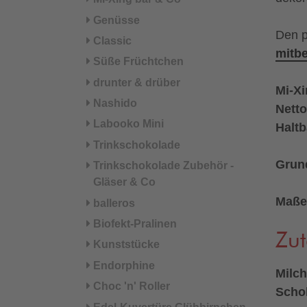
Genüsse
Den p
Classic
mitbe
Süße Früchtchen
drunter & drüber
Mi-X
Nashido
Netto
Labooko Mini
Haltb
Trinkschokolade
Grund
Trinkschokolade Zubehör -
Gläser & Co
Maße
balleros
Biofekt-Pralinen
Zut
Kunststücke
Endorphine
Milc
Choc 'n' Roller
Scho