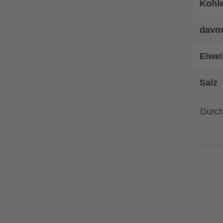
Kohl
davo
Eiwei
Salz
Durch