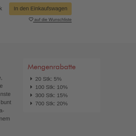
k
In den Einkaufswagen
auf die Wunschliste
Mengenrabatte
,
20 Stk: 5%
ie
100 Stk: 10%
nste
300 Stk: 15%
 bunt
700 Stk: 20%
a-
inem