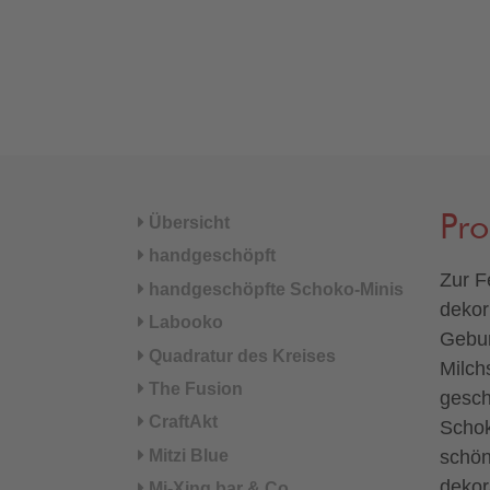
Pr
Übersicht
handgeschöpft
Zur F
handgeschöpfte Schoko-Minis
dekor
Labooko
Gebur
Quadratur des Kreises
Milch
The Fusion
gesch
CraftAkt
Schok
Mitzi Blue
schön
dekor
Mi-Xing bar & Co