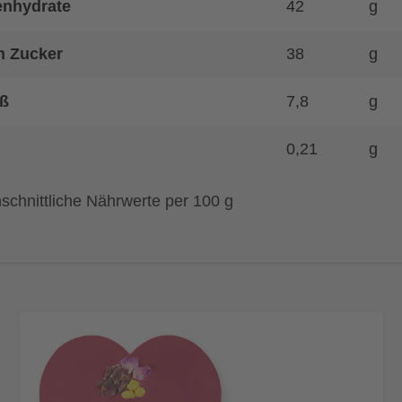
enhydrate
42
g
n Zucker
38
g
ß
7,8
g
0,21
g
schnittliche Nährwerte per 100 g