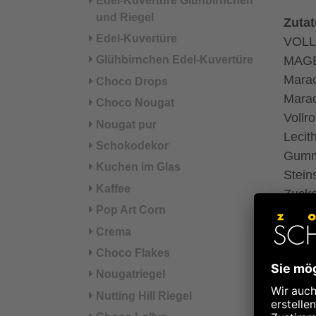
Edel-Kuvertüre Glühbirnchen
und Riegel
Zuta
Edel-Kuvertüre
VOLL
Glühbirnchen Edel-Kuvertüre
MAGE
Marac
Choco Drops
Mara
Choco Nougat
Voll
Nougat pur
Lecit
Schokodekor
Gummi
Kuchen im Glas
Stein
Kaffee
Zucke
Pop Art Corn
Kaka
dunkl
Crema
Choco Flakes
*aus 
Nougatriegel
°aus 
Nutting Hill Riegel
Vollm