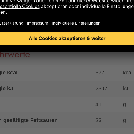
Spuren von Schalenfrüchten aller Art, Erdnüssen, Glute
 enthalten.
is auf Allergene
hrwerte
ie kcal
577
kcal
ie kJ
2397
kJ
41
g
 gesättigte Fettsäuren
23
g