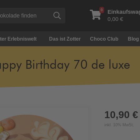
0
Einkaufswa
Suche
0,00 €
ter Erlebniswelt
Das ist Zotter
Choco Club
Blog
ppy Birthday 70 de luxe
10,90 €
inkl. 10% MwSt.