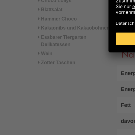
Choco Lollys
Blattsalat
Kann 
Hammer Choco
Sesam
Kakaonibs und Kakaobohnen
Hinwe
Essbarer Tiergarten
Delikatessen
Nä
Wein
Zotter Taschen
Energ
Energ
Fett
davon