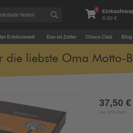
0
Einkaufswa
Suche
0,00 €
ter Erlebniswelt
Das ist Zotter
Choco Club
Blog
r die liebste Oma Motto-
37,50 €
inkl. 10% MwSt.