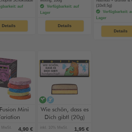
höpfte Schokolade
Mixing, 100g
Nashido + drunter & 
(10x8,5g)
gbarkeit: auf
Verfügbarkeit: auf
Verfügbarkeit: a
Lager
Lager
Details
Details
Details
holfrei
vegan
alkoholfrei
Fusion Mini
Wie schön, dass es
ariation
Dich gibt! (20g)
% MwSt.
inkl. 10% MwSt.
4,90 €
1,95 €