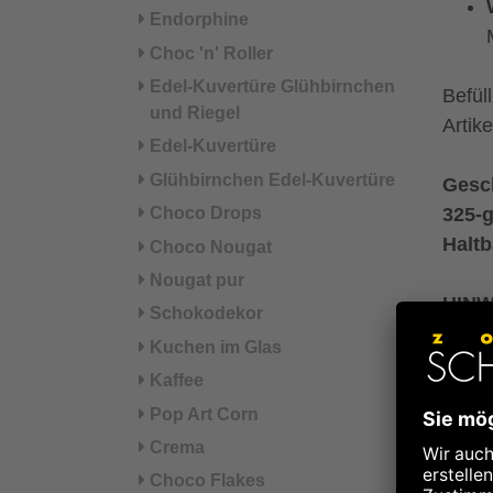
Endorphine
Choc 'n' Roller
Edel-Kuvertüre Glühbirnchen
Befül
und Riegel
Artike
Edel-Kuvertüre
Glühbirnchen Edel-Kuvertüre
Gesch
325-g
Choco Drops
Haltb
Choco Nougat
Nougat pur
HINWE
Schokodekor
Kuchen im Glas
Den 
Kaffee
Weite
Pop Art Corn
Crema
Maße
Choco Flakes