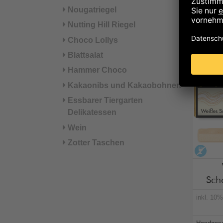
Nougatriegel
Nutting Hill Riegel
Choco Lollys
In 
Blattsalat
Hammer Choco
Kakaonibs und Kakaobohnen
Essbarer Tiergarten
Delikatessen
Wein
Zotter Taschen
alko
Sch
inkl. 10