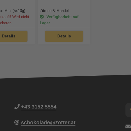
on Mini (5x10g)
Zitrone & Mandel
kauft! Wird nicht
Verfügbarkeit: auf
eboten
Lager
Details
Details
+43 3152 5554
schokolade@zotter.at