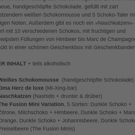
neue, handgeschöpfte Schokolade, gefüllt mit zart
lzendem weißen Schokomousse und 5 Schoko-Taler mi
tigen Noten. Außerdem gibt es noch ein »Naschkatzen«-
rl mit 10 verschiedenen Schokos, mit fruchtigen und
wipsten Füllungen von Himbeer bis Marc de Champagn
ckt in einer schönen Geschenkbox mit Geschenkbander
R INHALT
+ teils alkoholisch
Weißes Schokomousse
(handgeschöpfte Schokolade)
Oma Herz de luxe
(Mi-Xing-bar)
Naschkatzen
(Nashido + drunter & drüber)
The Fusion Mini Variation
, 5 Sorten: Dunkle Schoko +
Zitrone, Milchschoko + Himbeere, Dunkle Schoko + Mara
Orange, Dunkle Schoko + Johannisbeere, Dunkle Schok
Preiselbeere (The Fusion Minis)