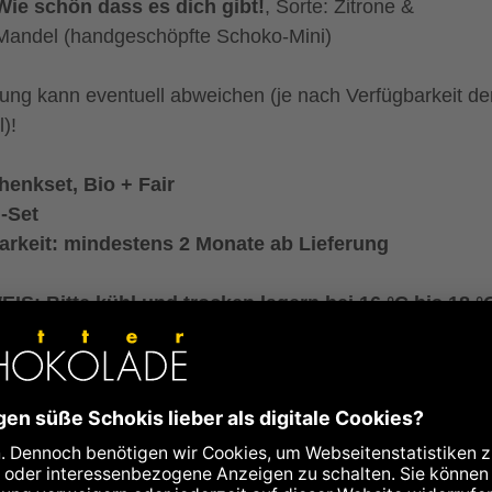
Wie schön dass es dich gibt!
, Sorte: Zitrone &
Mandel
(handgeschöpfte Schoko-Mini)
lung kann eventuell abweichen (je nach Verfügbarkeit de
l)!
enkset, Bio + Fair
-Set
arkeit: mindestens 2 Monate ab Lieferung
IS: Bitte kühl und trocken lagern bei 16 °C bis 18 °
passenden
Postversandkarton "medium"
zum
rversand an Dritte können Sie direkt
mitbestellen
.
 der Verpackung:
B: 288 x H: 275 x T: 55 mm