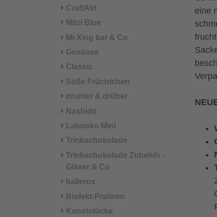
CraftAkt
eine 
Mitzi Blue
schme
fruch
Mi-Xing bar & Co
Sacke
Genüsse
besch
Classic
Verpa
Süße Früchtchen
drunter & drüber
NEUE
Nashido
Labooko Mini
Trinkschokolade
Trinkschokolade Zubehör -
Gläser & Co
balleros
Biofekt-Pralinen
Kunststücke