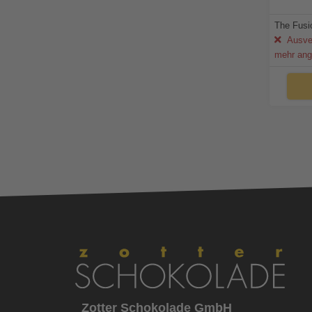
The Fusi
Ausver
mehr ang
Zotter Schokolade GmbH