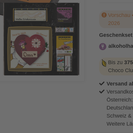
Vorschau •
2026
Geschenkset
alkoholha
alkoholhaltig
Bis zu
375
Choco Clu
Versand a
Versandkos
Österreich
Deutschlan
Schweiz & 
Weitere Lä