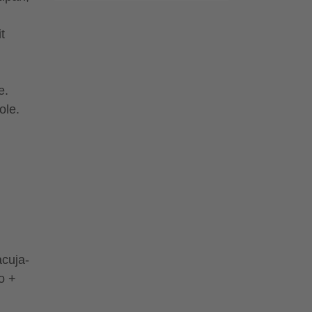
t
e.
ole.
cuja-
o +