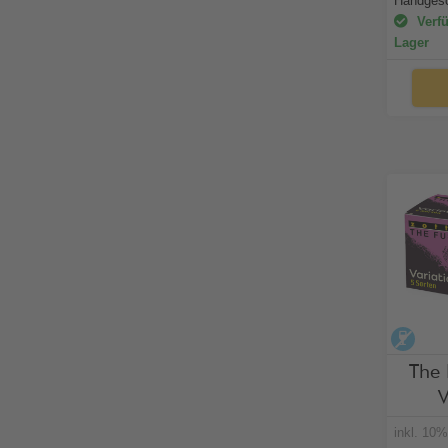
Handgesc
Verfü
Lager
alko
The 
V
inkl. 10