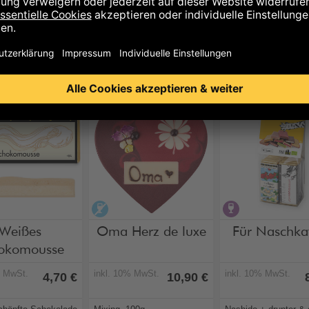
diesem Set enthaltene Produkte
holfrei
alkoholfrei
alkoholhaltig
Weißes
Oma Herz de luxe
Für Naschka
okomousse
% MwSt.
inkl. 10% MwSt.
inkl. 10% MwSt.
4,70 €
10,90 €