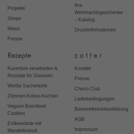
Ihre
Projekte
Weihnachtsgeschenke
Shops
– Katalog
News
Druckinformationen
Presse
Rezepte
z o t t e r
Kuvertüre verarbeiten &
Kontakt
Rezepte für Glasuren
Presse
Weiße Sachertorte
Choco Club
Zitronen-Kokos-Kuchen
Lieferbedingungen
Vegane Brainfood
Barrierefreiheitserklärung
Cookies
AGB
Erdbeertorte mit
Impressum
Mandelbiskuit