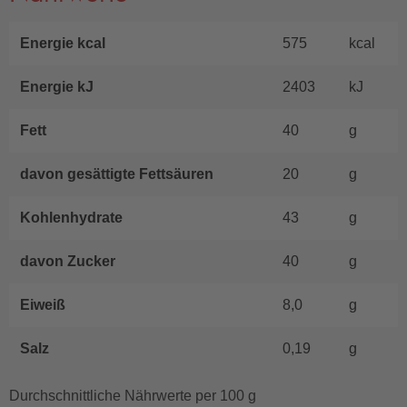
Energie kcal
575
kcal
Energie kJ
2403
kJ
Fett
40
g
davon gesättigte Fettsäuren
20
g
Kohlenhydrate
43
g
davon Zucker
40
g
Eiweiß
8,0
g
Salz
0,19
g
Durchschnittliche Nährwerte per 100 g