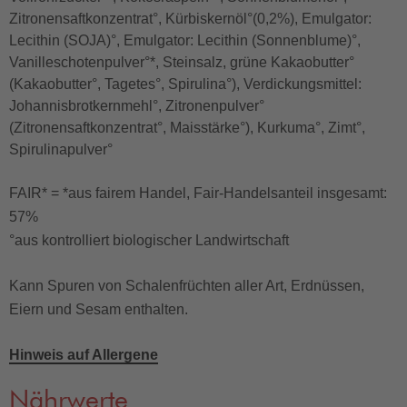
Zitronensaftkonzentrat°, Kürbiskernöl°(0,2%), Emulgator:
Lecithin (SOJA)°, Emulgator: Lecithin (Sonnenblume)°,
Vanilleschotenpulver°*, Steinsalz, grüne Kakaobutter°
(Kakaobutter°, Tagetes°, Spirulina°), Verdickungsmittel:
Johannisbrotkernmehl°, Zitronenpulver°
(Zitronensaftkonzentrat°, Maisstärke°), Kurkuma°, Zimt°,
Spirulinapulver°
FAIR* = *aus fairem Handel, Fair-Handelsanteil insgesamt:
57%
°aus kontrolliert biologischer Landwirtschaft
Kann Spuren von Schalenfrüchten aller Art, Erdnüssen,
Eiern und Sesam enthalten.
Hinweis auf Allergene
Nährwerte