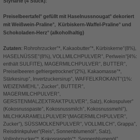
Styriarte (4 Stück):
Preiselbeertafel° gefüllt mit Haselnussnougat° dekoriert
mit Weißwein-Praline°, Kürbiskern-Waffel-Praline° und
Schokoladen-Herz° (alkoholhaltig)
Zutaten
:
Rohrohrzucker°*, Kakaobutter°*, Kürbiskerne°(8%),
HASELNÜSSE°(8%), VOLLMILCHPULVER°, Perlwein°[4%:
enthält SULFITE), MAGERMILCHPULVER°, BUTTER°,
Preiselbeeren gefriergetrocknet°(2%), Kakaomasse°*,
Stärkesirup°, Invertzuckersirup°, WAFFELKROKANT°(1%:
WEIZENMEHL°, Zucker°, BUTTER°,
MAGERMILCHPULVER°,
GERSTENMALZEXTRAKTPULVER°, Salz), Kokospulver°
(Kokosnusspaste°, Kokosnussmilch°, Kokosnussmehl°),
MILCHKARAMELLPULVER°(MAGERMILCHPULVER°,
Zucker°), SÜSSMOLKENPULVER°, VOLLMILCH°, Grappa°,
Reisdrinkpulver°(Reis°, Sonnenblumenöl°, Salz),
Vollrohrzucker°*, Kokosraspeln°*, Sonnenblumenöl°,