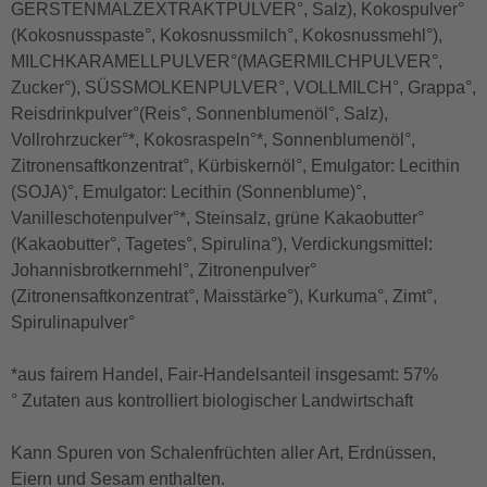
GERSTENMALZEXTRAKTPULVER°, Salz), Kokospulver°
(Kokosnusspaste°, Kokosnussmilch°, Kokosnussmehl°),
MILCHKARAMELLPULVER°(MAGERMILCHPULVER°,
Zucker°), SÜSSMOLKENPULVER°, VOLLMILCH°, Grappa°,
Reisdrinkpulver°(Reis°, Sonnenblumenöl°, Salz),
Vollrohrzucker°*, Kokosraspeln°*, Sonnenblumenöl°,
Zitronensaftkonzentrat°, Kürbiskernöl°, Emulgator: Lecithin
(SOJA)°, Emulgator: Lecithin (Sonnenblume)°,
Vanilleschotenpulver°*, Steinsalz, grüne Kakaobutter°
(Kakaobutter°, Tagetes°, Spirulina°), Verdickungsmittel:
Johannisbrotkernmehl°, Zitronenpulver°
(Zitronensaftkonzentrat°, Maisstärke°), Kurkuma°, Zimt°,
Spirulinapulver°
*aus fairem Handel, Fair-Handelsanteil insgesamt: 57%
° Zutaten aus kontrolliert biologischer Landwirtschaft
Kann Spuren von Schalenfrüchten aller Art, Erdnüssen,
Eiern und Sesam enthalten.