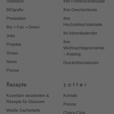
Überblick
Ihre Firmenschokolade
BIOgrafie
Ihre Geschenksets
Produktion
Ihre
Hochzeitsschokolade
Bio + Fair + Green
Ihr Adventkalender
Jobs
Ihre
Projekte
Weihnachtsgeschenke
Shops
– Katalog
News
Druckinformationen
Presse
Rezepte
z o t t e r
Kuvertüre verarbeiten &
Kontakt
Rezepte für Glasuren
Presse
Weiße Sachertorte
Choco Club