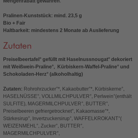
Mengenrabatt gewähren
.
Pralinen-Kunststück: mind. 23,5 g
Bio + Fair
Haltbarkeit: mindestens 2 Monate ab Auslieferung
Zutaten
Preiselbeertafel° gefüllt mit Haselnussnougat° dekoriert
mit Weißwein-Praline°, Kürbiskern-Waffel-Praline° und
Schokoladen-Herz° (alkoholhaltig)
Zutaten:
Rohrohrzucker°*, Kakaobutter°*, Kürbiskerne°,
HASELNÜSSE°, VOLLMILCHPULVER°, Perlwein°(enthält
SULFITE), MAGERMILCHPULVER°, BUTTER°,
Preiselbeeren gefriergetrocknet°, Kakaomasse°*,
Stärkesirup°, Invertzuckersirup°, WAFFELKROKANT°(
WEIZENMEHL°, Zucker°, BUTTER°,
MAGERMILCHPULVER°,