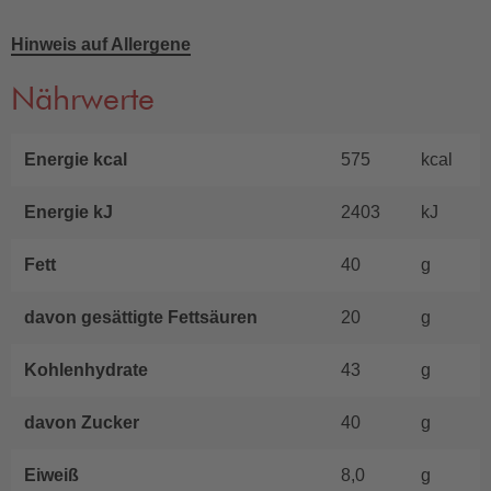
Hinweis auf Allergene
Nährwerte
Energie kcal
575
kcal
Energie kJ
2403
kJ
Fett
40
g
davon gesättigte Fettsäuren
20
g
Kohlenhydrate
43
g
davon Zucker
40
g
Eiweiß
8,0
g