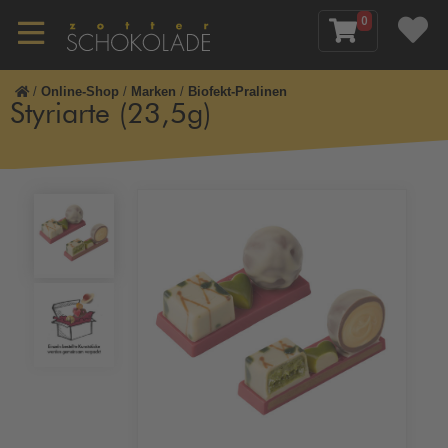
0
/
Online-Shop
/
Marken
/
Biofekt-Pralinen
Styriarte (23,5g)