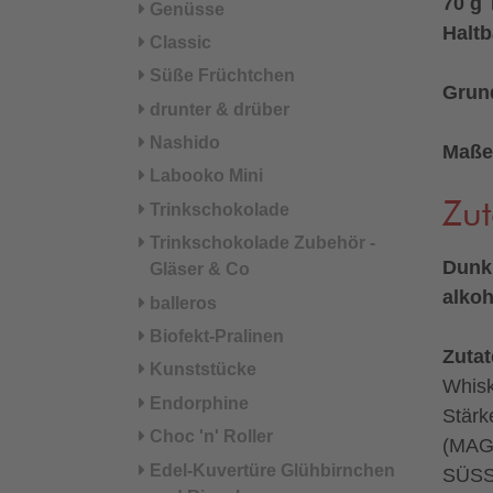
70 g 
Genüsse
Haltb
Classic
Süße Früchtchen
Grund
drunter & drüber
Nashido
Maße
Labooko Mini
Zut
Trinkschokolade
Trinkschokolade Zubehör -
Dunkl
Gläser & Co
alkoh
balleros
Biofekt-Pralinen
Zuta
Kunststücke
Whis
Endorphine
Stärk
Choc 'n' Roller
(MAG
Edel-Kuvertüre Glühbirnchen
SÜSSM