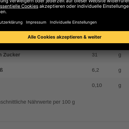
35
g
 gesättigte Fettsäuren
21
g
enhydrate
37
g
n Zucker
31
g
ß
6,2
g
0,10
g
schnittliche Nährwerte per 100 g