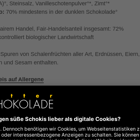
)°, Steinsalz, Vanilleschotenpulver°*, Zimt°*
o:
70% mindestens in der dunklen Schokolade°
fairem Handel, Fair-Handelsanteil insgesamt: 72%
kontrolliert biologischer Landwirtschaft
Spuren von Schalenfrüchten aller Art, Erdnüssen, Eiern,
n und Sesam enthalten.
is auf Allergene
hrwerte
ie kcal
523
kcal
ie kJ
2175
kJ