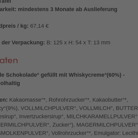
Tafel
arkeit: mindestens 3 Monate ab Auslieferung
preis / kg:
67,14 €
 der Verpackung:
B: 125 x H: 54 x T: 13 mm
aten
e Schokolade° gefüllt mit Whiskycreme°(60%) -
olhaltig
ten:
Kakaomasse°*, Rohrohrzucker°*, Kakaobutter°*,
ky°(9%), VOLLMILCHPULVER°, VOLLMILCH°, BUTTER
esirup°, Invertzuckersirup°, MILCHKARAMELLPULVER°
ERMILCHPULVER°, Zucker°), MAGERMILCHPULVER°
OLKENPULVER°, Vollrohrzucker°*, Emulgator: Lecith