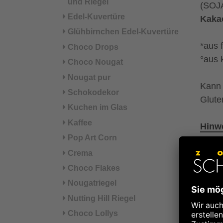
und Riegel
(SOJA
Edel-Kuvertüre
Kaka
Glühbirnchen Edel-Kuvertüre
*aus 
Choco Drops
°aus 
Choco Nougat
Nougat pur
Kann 
Schokodekor
Glute
Kuchen im Glas
Kaffee
Hinwe
Pop Art Corn
Nä
Crema
Choco Flakes
Nougatriegel
Energ
Nutting Hill Riegel
Energ
Choco Lollys