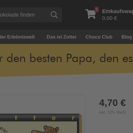
0
Einkaufswa
Suche
0,00 €
ter Erlebniswelt
Das ist Zotter
Choco Club
Blog
r den besten Papa, den es
4,70 €
inkl. 10% MwSt.