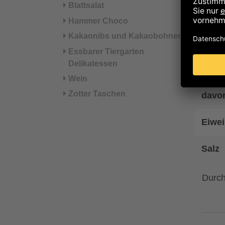
Blattsalat
Fett
Hammer Choco
Kakaonibs und Kakaobohnen
davon
Essbarer Tiergarten
Delikatessen
Kohl
Wein
Zotter Taschen
davo
Eiwei
Salz
Durch