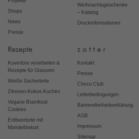
Projekte
Weihnachtsgeschenke
Shops
– Katalog
News
Druckinformationen
Presse
Rezepte
z o t t e r
Kuvertüre verarbeiten &
Kontakt
Rezepte für Glasuren
Presse
Weiße Sachertorte
Choco Club
Zitronen-Kokos-Kuchen
Lieferbedingungen
Vegane Brainfood
Barrierefreiheitserklärung
Cookies
AGB
Erdbeertorte mit
Impressum
Mandelbiskuit
Sitemap