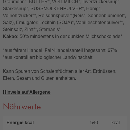
Graumohn°, BUTTER°, VOLLMILCH°, Invertzuckersirup°,
Stärkesirup°, SÜSSMOLKENPULVER°, Honig°,
Vollrohrzucker°*, Reisdrinkpulver°(Reis°, Sonnenblumenöl°,
Salz), Emulgator: Lecithin (SOJA)°, Vanilleschotenpulver°*,
Steinsalz, Zimt°*, Sternanis°
Kakao:
50% mindestens in der dunklen Milchschokolade°
*aus fairem Handel, Fair-Handelsanteil insgesamt: 67%
°aus kontrolliert biologischer Landwirtschaft
Kann Spuren von Schalenfrüchten aller Art, Erdnüssen,
Eiern, Sesam und Gluten enthalten.
Hinweis auf Allergene
Nährwerte
Energie kcal
540
kcal