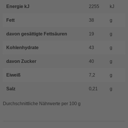
Energie kJ
2255
kJ
Fett
38
g
davon gesättigte Fettsäuren
19
g
Kohlenhydrate
43
g
davon Zucker
40
g
Eiweiß
7,2
g
Salz
0,21
g
Durchschnittliche Nährwerte per 100 g