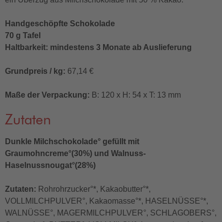
Handgeschöpfte Schokolade
70 g Tafel
Haltbarkeit: mindestens 3 Monate ab Auslieferung
Grundpreis / kg:
67,14 €
Maße der Verpackung:
B: 120 x H: 54 x T: 13 mm
Zutaten
Dunkle Milchschokolade° gefüllt mit
Graumohncreme°(30%) und Walnuss-
Haselnussnougat°(28%)
Zutaten:
Rohrohrzucker°*, Kakaobutter°*,
VOLLMILCHPULVER°, Kakaomasse°*, HASELNÜSSE°*,
WALNÜSSE°, MAGERMILCHPULVER°, SCHLAGOBERS°,