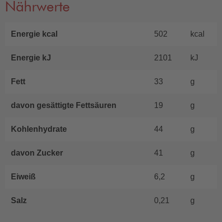
Nährwerte
Energie kcal
502
kcal
Energie kJ
2101
kJ
Fett
33
g
davon gesättigte Fettsäuren
19
g
Kohlenhydrate
44
g
davon Zucker
41
g
Eiweiß
6,2
g
Salz
0,21
g