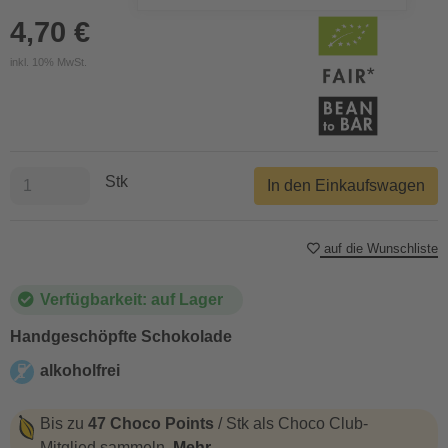
4,70 €
inkl. 10% MwSt.
Stk
In den Einkaufswagen
auf die Wunschliste
Verfügbarkeit: auf Lager
Handgeschöpfte Schokolade
alkoholfrei
alkoholfrei
Bis zu
47 Choco Points
/ Stk als Choco Club-
Mitglied sammeln.
Mehr