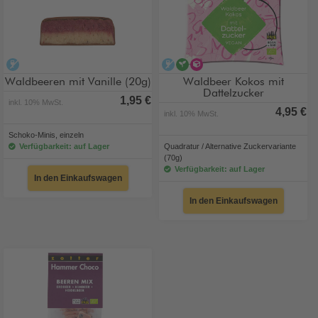
alkoholfrei
alkoholfrei
vegan
alternative Zuckervari
Waldbeeren mit Vanille (20g)
Waldbeer Kokos mit
Dattelzucker
1,95 €
inkl. 10% MwSt.
4,95 €
inkl. 10% MwSt.
Schoko-Minis, einzeln
Verfügbarkeit: auf Lager
Quadratur / Alternative Zuckervariante
(70g)
Verfügbarkeit: auf Lager
In den Einkaufswagen
In den Einkaufswagen