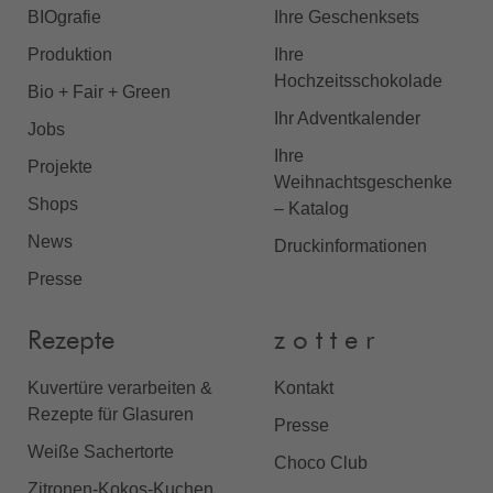
BIOgrafie
Ihre Geschenksets
Produktion
Ihre
Hochzeitsschokolade
Bio + Fair + Green
Ihr Adventkalender
Jobs
Ihre
Projekte
Weihnachtsgeschenke
Shops
– Katalog
News
Druckinformationen
Presse
Rezepte
z o t t e r
Kuvertüre verarbeiten &
Kontakt
Rezepte für Glasuren
Presse
Weiße Sachertorte
Choco Club
Zitronen-Kokos-Kuchen