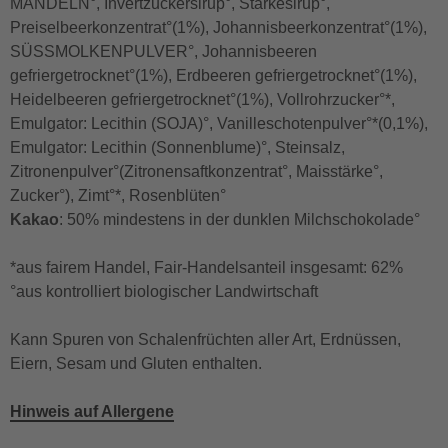
MANDELN°, Invertzuckersirup°, Stärkesirup°,
Preiselbeerkonzentrat°(1%), Johannisbeerkonzentrat°(1%),
SÜSSMOLKENPULVER°, Johannisbeeren
gefriergetrocknet°(1%), Erdbeeren gefriergetrocknet°(1%),
Heidelbeeren gefriergetrocknet°(1%), Vollrohrzucker°*,
Emulgator: Lecithin (SOJA)°, Vanilleschotenpulver°*(0,1%),
Emulgator: Lecithin (Sonnenblume)°, Steinsalz,
Zitronenpulver°(Zitronensaftkonzentrat°, Maisstärke°,
Zucker°), Zimt°*, Rosenblüten°
Kakao
: 50% mindestens in der dunklen Milchschokolade°
*aus fairem Handel, Fair-Handelsanteil insgesamt: 62%
°aus kontrolliert biologischer Landwirtschaft
Kann Spuren von Schalenfrüchten aller Art, Erdnüssen,
Eiern, Sesam und Gluten enthalten.
Hinweis auf Allergene