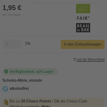
1,95 €
inkl. 10% MwSt.
Stk
In den Einkaufswagen
auf die Wunschliste
Verfügbarkeit: auf Lager
Schoko-Minis, einzeln
alkoholfrei
alkoholfrei
Bis zu
20 Choco Points
/ Stk als Choco Club-
Mitglied sammeln.
Mehr