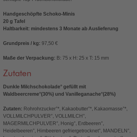
Handgeschöpfte Schoko-Minis
20 g Tafel
Haltbarkeit: mindestens 3 Monate ab Auslieferung
Grundpreis / kg:
97,50 €
Maße der Verpackung:
B: 75 x H: 25 x T: 15 mm
Zutaten
Dunkle Milchschokolade° gefüllt mit
Waldbeercreme°(30%) und Vanilleganache°(28%)
Zutaten:
Rohrohrzucker°*, Kakaobutter°*, Kakaomasse°*,
VOLLMILCHPULVER°, VOLLMILCH°,
MAGERMILCHPULVER°, Honig°, Erdbeeren°,
Heidelbeeren°, Himbeeren gefriergetrocknet°, MANDELN°,