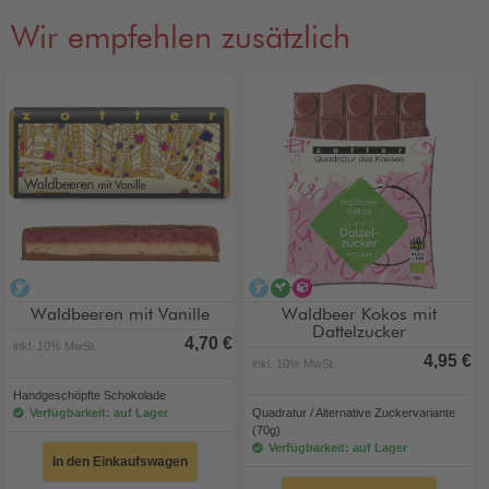
Wir empfehlen zusätzlich
alkoholfrei
alkoholfrei
vegan
alternative Zuckervari
Waldbeeren mit Vanille
Waldbeer Kokos mit
Dattelzucker
4,70 €
inkl. 10% MwSt.
4,95 €
inkl. 10% MwSt.
Handgeschöpfte Schokolade
Verfügbarkeit: auf Lager
Quadratur / Alternative Zuckervariante
(70g)
Verfügbarkeit: auf Lager
In den Einkaufswagen