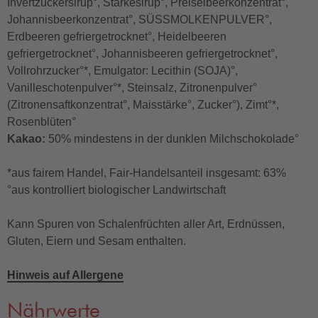
Invertzuckersirup°, Stärkesirup°, Preiselbeerkonzentrat°,
Johannisbeerkonzentrat°, SÜSSMOLKENPULVER°,
Erdbeeren gefriergetrocknet°, Heidelbeeren
gefriergetrocknet°, Johannisbeeren gefriergetrocknet°,
Vollrohrzucker°*, Emulgator: Lecithin (SOJA)°,
Vanilleschotenpulver°*, Steinsalz, Zitronenpulver°
(Zitronensaftkonzentrat°, Maisstärke°, Zucker°), Zimt°*,
Rosenblüten°
Kakao:
50% mindestens in der dunklen Milchschokolade°
*aus fairem Handel, Fair-Handelsanteil insgesamt: 63%
°aus kontrolliert biologischer Landwirtschaft
Kann Spuren von Schalenfrüchten aller Art, Erdnüssen,
Gluten, Eiern und Sesam enthalten.
Hinweis auf Allergene
Nährwerte