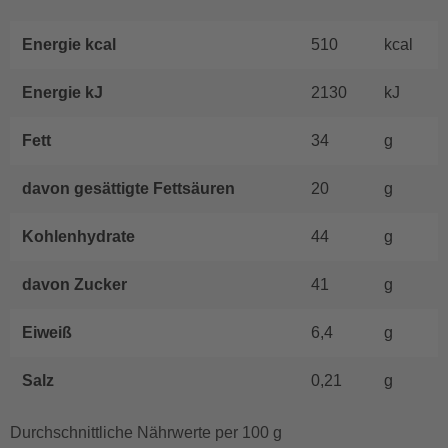
Energie kcal
510
kcal
Energie kJ
2130
kJ
Fett
34
g
davon gesättigte Fettsäuren
20
g
Kohlenhydrate
44
g
davon Zucker
41
g
Eiweiß
6,4
g
Salz
0,21
g
Durchschnittliche Nährwerte per 100 g