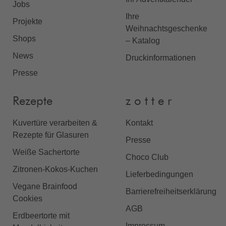
Jobs
Ihre
Projekte
Weihnachtsgeschenke
Shops
– Katalog
News
Druckinformationen
Presse
Rezepte
z o t t e r
Kuvertüre verarbeiten &
Kontakt
Rezepte für Glasuren
Presse
Weiße Sachertorte
Choco Club
Zitronen-Kokos-Kuchen
Lieferbedingungen
Vegane Brainfood
Barrierefreiheitserklärung
Cookies
AGB
Erdbeertorte mit
Impressum