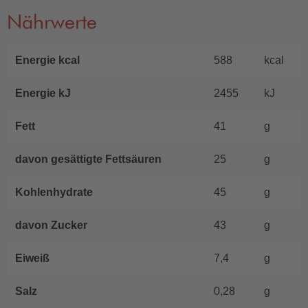
Nährwerte
Energie kcal
588
kcal
Energie kJ
2455
kJ
Fett
41
g
davon gesättigte Fettsäuren
25
g
Kohlenhydrate
45
g
davon Zucker
43
g
Eiweiß
7,4
g
Salz
0,28
g