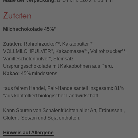
Maße der Verpackung:
B: 54 x H: 120 x T: 13 mm
Zutaten
Milchschokolade 45%°
Zutaten:
Rohrohrzucker°*, Kakaobutter°*,
VOLLMILCHPULVER°, Kakaomasse°*, Vollrohrzucker°*,
Vanilleschotenpulver°, Steinsalz
Ursprungsschokolade mit Kakaobohnen aus Peru.
Kakao:
45% mindestens
*aus fairem Handel, Fair-Handelsanteil insgesamt: 81%
°aus kontrolliert biologischer Landwirtschaft
Kann Spuren von Schalenfrüchten aller Art, Erdnüssen ,
Gluten, Sesam und Soja enthalten.
Hinweis auf Allergene