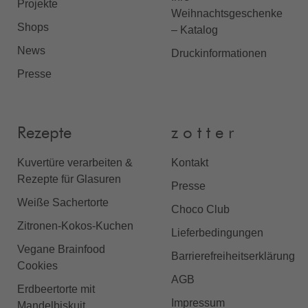
Projekte
Weihnachtsgeschenke
Shops
– Katalog
News
Druckinformationen
Presse
Rezepte
z o t t e r
Kuvertüre verarbeiten &
Kontakt
Rezepte für Glasuren
Presse
Weiße Sachertorte
Choco Club
Zitronen-Kokos-Kuchen
Lieferbedingungen
Vegane Brainfood
Barrierefreiheitserklärung
Cookies
AGB
Erdbeertorte mit
Impressum
Mandelbiskuit