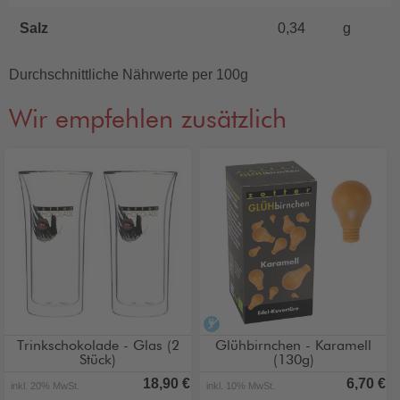
Salz
0,34
g
Durchschnittliche Nährwerte per 100g
Wir empfehlen zusätzlich
alkoholfrei
Trinkschokolade - Glas (2
Glühbirnchen - Karamell
Stück)
(130g)
18,90 €
6,70 €
inkl. 20% MwSt.
inkl. 10% MwSt.