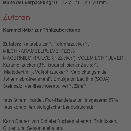
Maße der Verpackung:
B: 142 x H: 81 x T: 20 mm
Zutaten
Karamell-Mix° zur Trinkzubereitung
Zutaten:
Kakaobutter°*, Rohrohrzucker°*,
MILCHKARAMELLPULVER°(23%:
MAGERMILCHPULVER°, Zucker°), VOLLMILCHPULVER°,
Karamellzucker°(3%: karamellisierter Zucker°,
Maltodextrin°), Vollrohrzucker°*, Verdickungsmittel:
Johannisbrotkernmehl°, Emulgator: Lecithin (SOJA)°,
Steinsalz, Vanilleschotenpulver°*, Zimt°*
*aus fairem Handel, Fair-Handelsanteil insgesamt: 67%
°aus kontrolliert biologischer Landwirtschaft
Kann Spuren von Schalenfrüchten aller Art, Erdnüssen,
Gluten und Sesam enthalten.