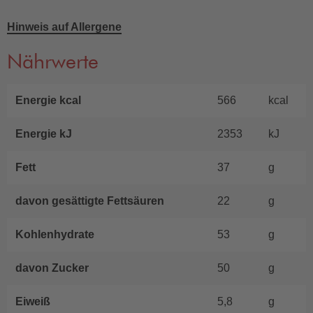
Hinweis auf Allergene
Nährwerte
Energie kcal
566
kcal
Energie kJ
2353
kJ
Fett
37
g
davon gesättigte Fettsäuren
22
g
Kohlenhydrate
53
g
davon Zucker
50
g
Eiweiß
5,8
g