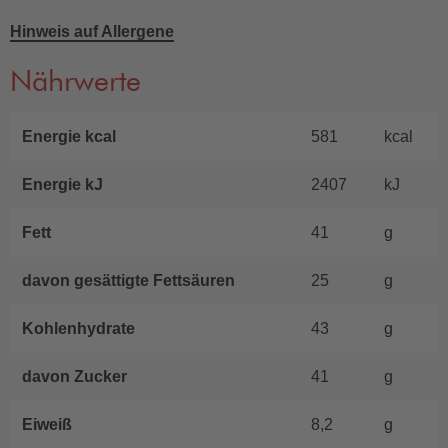
Hinweis auf Allergene
Nährwerte
Energie kcal
581
kcal
Energie kJ
2407
kJ
Fett
41
g
davon gesättigte Fettsäuren
25
g
Kohlenhydrate
43
g
davon Zucker
41
g
Eiweiß
8,2
g