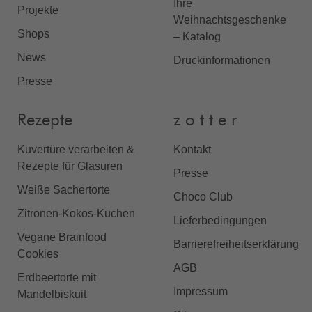
Ihre
Projekte
Weihnachtsgeschenke
Shops
– Katalog
News
Druckinformationen
Presse
Rezepte
z o t t e r
Kuvertüre verarbeiten &
Kontakt
Rezepte für Glasuren
Presse
Weiße Sachertorte
Choco Club
Zitronen-Kokos-Kuchen
Lieferbedingungen
Vegane Brainfood
Barrierefreiheitserklärung
Cookies
AGB
Erdbeertorte mit
Impressum
Mandelbiskuit