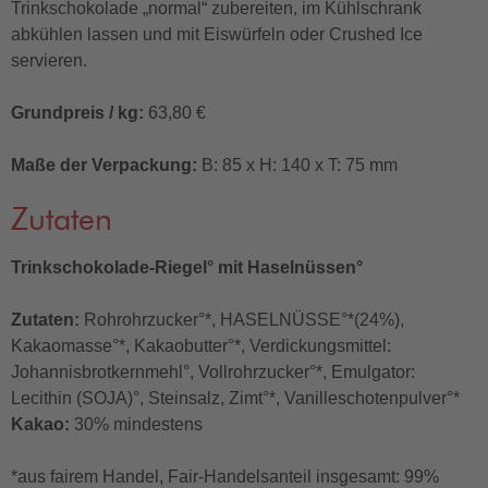
Trinkschokolade „normal“ zubereiten, im Kühlschrank
abkühlen lassen und mit Eiswürfeln oder Crushed Ice
servieren.
Grundpreis / kg:
63,80 €
Maße der Verpackung:
B: 85 x H: 140 x T: 75 mm
Zutaten
Trinkschokolade-Riegel° mit Haselnüssen°
Zutaten:
Rohrohrzucker°*, HASELNÜSSE°*(24%),
Kakaomasse°*, Kakaobutter°*, Verdickungsmittel:
Johannisbrotkernmehl°, Vollrohrzucker°*, Emulgator:
Lecithin (SOJA)°, Steinsalz, Zimt°*, Vanilleschotenpulver°*
Kakao:
30% mindestens
*aus fairem Handel, Fair-Handelsanteil insgesamt: 99%