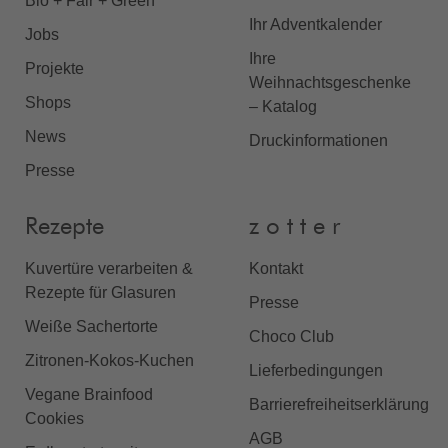
Bio + Fair + Green
Ihr Adventkalender
Jobs
Ihre
Projekte
Weihnachtsgeschenke
Shops
– Katalog
News
Druckinformationen
Presse
Rezepte
z o t t e r
Kuvertüre verarbeiten &
Kontakt
Rezepte für Glasuren
Presse
Weiße Sachertorte
Choco Club
Zitronen-Kokos-Kuchen
Lieferbedingungen
Vegane Brainfood
Barrierefreiheitserklärung
Cookies
AGB