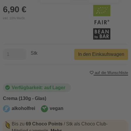
6,90 €
inkl. 10% MwSt.
Stk
In den Einkaufswagen
auf die Wunschliste
Verfügbarkeit: auf Lager
Crema (130g - Glas)
alkoholfrei
vegan
alkoholfrei
vegan
Bis zu
69 Choco Points
/ Stk als Choco Club-
Mitglied sammeln.
Mehr