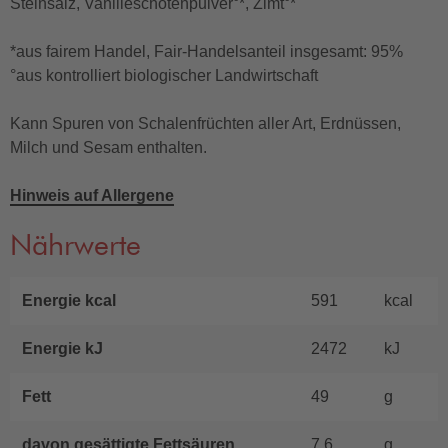
Steinsalz, Vanilleschotenpulver°*, Zimt°*
*aus fairem Handel, Fair-Handelsanteil insgesamt: 95%
°aus kontrolliert biologischer Landwirtschaft
Kann Spuren von Schalenfrüchten aller Art, Erdnüssen,
Milch und Sesam enthalten.
Hinweis auf Allergene
Nährwerte
Energie kcal
591
kcal
Energie kJ
2472
kJ
Fett
49
g
davon gesättigte Fettsäuren
7,6
g