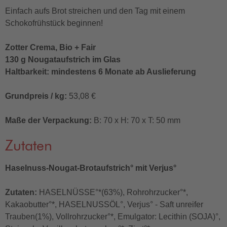
Einfach aufs Brot streichen und den Tag mit einem
Schokofrühstück beginnen!
Zotter Crema, Bio + Fair
130 g Nougataufstrich im Glas
Haltbarkeit: mindestens 6 Monate ab Auslieferung
Grundpreis / kg:
53,08 €
Maße der Verpackung:
B: 70 x H: 70 x T: 50 mm
Zutaten
Haselnuss-Nougat-Brotaufstrich° mit Verjus°
Zutaten:
HASELNÜSSE°*(63%), Rohrohrzucker°*,
Kakaobutter°*, HASELNUSSÖL°, Verjus° - Saft unreifer
Trauben(1%), Vollrohrzucker°*, Emulgator: Lecithin (SOJA)°,