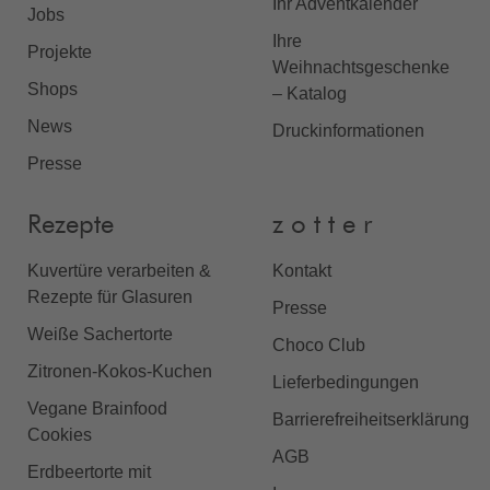
Ihr Adventkalender
Jobs
Ihre
Projekte
Weihnachtsgeschenke
Shops
– Katalog
News
Druckinformationen
Presse
Rezepte
z o t t e r
Kuvertüre verarbeiten &
Kontakt
Rezepte für Glasuren
Presse
Weiße Sachertorte
Choco Club
Zitronen-Kokos-Kuchen
Lieferbedingungen
Vegane Brainfood
Barrierefreiheitserklärung
Cookies
AGB
Erdbeertorte mit