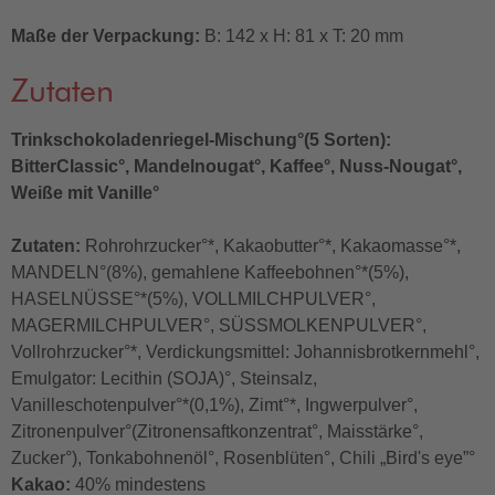
Maße der Verpackung:
B: 142 x H: 81 x T: 20 mm
Zutaten
Trinkschokoladenriegel-Mischung°(5 Sorten):
BitterClassic°, Mandelnougat°, Kaffee°, Nuss-Nougat°,
Weiße mit Vanille°
Zutaten:
Rohrohrzucker°*, Kakaobutter°*, Kakaomasse°*,
MANDELN°(8%), gemahlene Kaffeebohnen°*(5%),
HASELNÜSSE°*(5%), VOLLMILCHPULVER°,
MAGERMILCHPULVER°, SÜSSMOLKENPULVER°,
Vollrohrzucker°*, Verdickungsmittel: Johannisbrotkernmehl°,
Emulgator: Lecithin (SOJA)°, Steinsalz,
Vanilleschotenpulver°*(0,1%), Zimt°*, Ingwerpulver°,
Zitronenpulver°(Zitronensaftkonzentrat°, Maisstärke°,
Zucker°), Tonkabohnenöl°, Rosenblüten°, Chili „Bird's eye”°
Kakao:
40% mindestens