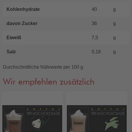
Kohlenhydrate
40
g
davon Zucker
36
g
Eiweiß
7,5
g
Salz
0,18
g
Durchschnittliche Nährwerte per 100 g
Wir empfehlen zusätzlich