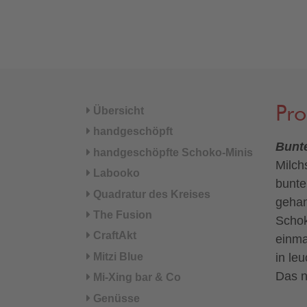
Pr
Übersicht
handgeschöpft
Bunt
handgeschöpfte Schoko-Minis
Milch
Labooko
bunte
Quadratur des Kreises
gehan
The Fusion
Schok
CraftAkt
einma
Mitzi Blue
in le
Das n
Mi-Xing bar & Co
Genüsse