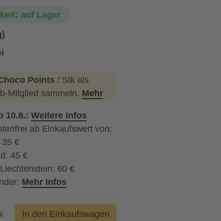
keit: auf Lager
g)
i
Choco Points
/ Stk als
b-Mitglied sammeln.
Mehr
b 10.8.:
Weitere Infos
tenfrei ab Einkaufswert von:
: 35 €
d: 45 €
Liechtenstein: 60 €
nder:
Mehr Infos
k
In den Einkaufswagen