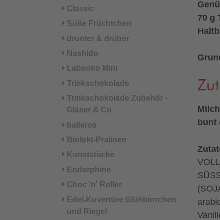
Genü
Classic
70 g 
Süße Früchtchen
Haltb
drunter & drüber
Nashido
Grund
Labooko Mini
Zut
Trinkschokolade
Trinkschokolade Zubehör -
Milch
Gläser & Co
bunt 
balleros
Biofekt-Pralinen
Zuta
Kunststücke
VOLL
Endorphine
SÜSSM
Choc 'n' Roller
(SOJA
Edel-Kuvertüre Glühbirnchen
arabi
und Riegel
Vanil