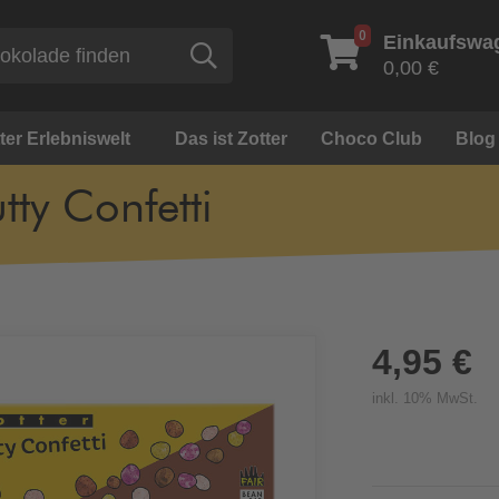
0
Einkaufswa
Suche
0,00 €
ter Erlebniswelt
Das ist Zotter
Choco Club
Blog
tty Confetti
4,95 €
inkl. 10% MwSt.