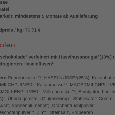
sse
Tafel
arkeit: mindestens 5 Monate ab Auslieferung
preis / kg:
70,71 €
aten
schokolade° verfeinert mit Haselnussnougat°(13%) 
dragierten Haselnüssen°
ten:
Rohrohrzucker°*, HASELNÜSSE°(25%), Kakaobutter
MILCHPULVER°, Kakaomasse°*, MAGERMILCHPULVE
OLKENPULVER°, Vollrohrzucker°*, Emulgator: Lecith
)°, Überzugsmittel°(Glukosesirup°, Stabilisator: Gummi
cum°, Sonnenblumenöl°), Drachenfruchtpulver°,
leschotenpulver°*, Zimt°, Steinsalz, Erdbeeren