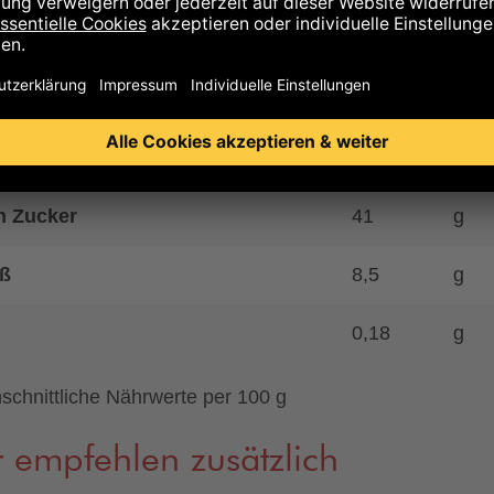
43
g
 gesättigte Fettsäuren
18
g
enhydrate
43
g
n Zucker
41
g
ß
8,5
g
0,18
g
schnittliche Nährwerte per 100 g
 empfehlen zusätzlich