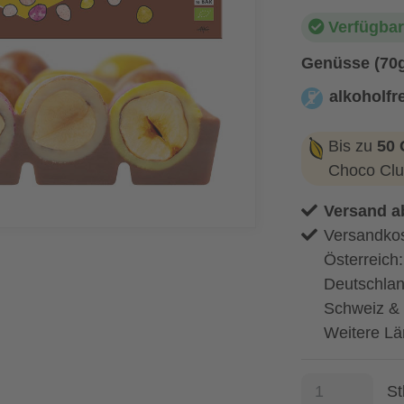
Verfügbar
Genüsse (70
alkoholfre
alkoholfrei
Bis zu
50 
Choco Clu
Versand a
Versandkos
Österreich
Deutschlan
Schweiz & 
Weitere Lä
St