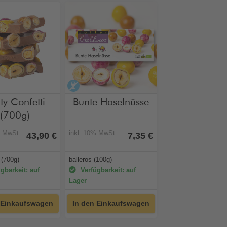
holfrei
alkoholfrei
ty Confetti
Bunte Haselnüsse
(700g)
% MwSt.
inkl. 10% MwSt.
43,90 €
7,35 €
(700g)
balleros (100g)
gbarkeit: auf
Verfügbarkeit: auf
Lager
 Einkaufswagen
In den Einkaufswagen