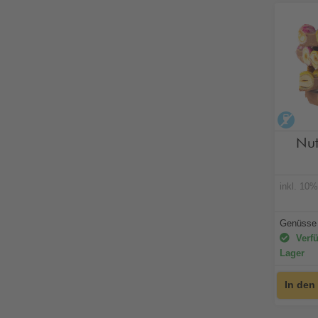
alko
Nut
inkl. 10
Genüsse 
Verfü
Lager
In den