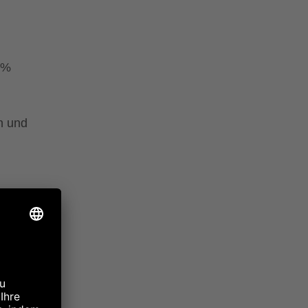
0%
n und