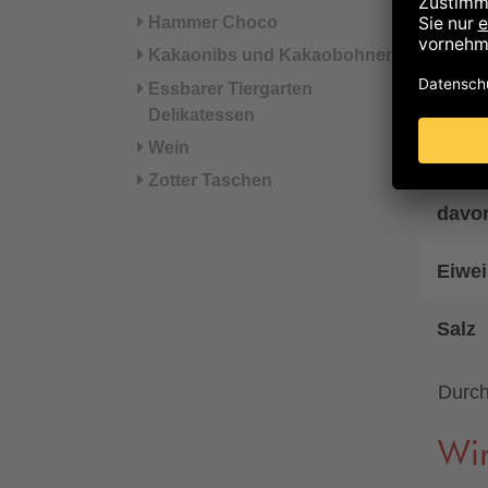
Hammer Choco
Fett
Kakaonibs und Kakaobohnen
Essbarer Tiergarten
davon
Delikatessen
Wein
Kohl
Zotter Taschen
davo
Eiwei
Salz
Durch
Wir