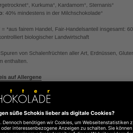
ergetrocknet°, Kurkuma°, Kardamom°, Sternanis°
o
: 40% mindestens in der Milchschokolade°
 = *aus fairem Handel, Fair-Handelsanteil insgesamt: 6
kontrolliert biologischer Landwirtschaft
Spuren von Schalenfrüchten aller Art, Erdnüssen, Glute
 enthalten.
is auf Allergene
hrwerte
ie kcal
585
kcal
ie kJ
2447
kJ