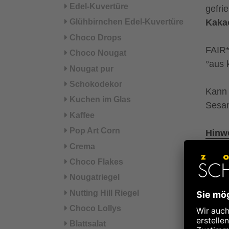
Edel-Kuvertüre
gefri
Glühbirnchen Edel-Kuvertüre
Kaka
Choco Drops
FAIR*
Choco Nougat
°aus 
Nougat pur
Schokodekor
Kann 
Kuchen im Glas
Sesam
Kaffee
Pop Art Corn
Hinwe
Crema
Nä
Choco Flakes
Nougatriegel
Energ
Nutting Hill Riegel
Choco Lollys
Energ
Blattsalat