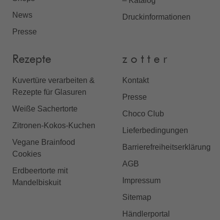
– Katalog
News
Druckinformationen
Presse
Rezepte
z o t t e r
Kuvertüre verarbeiten &
Kontakt
Rezepte für Glasuren
Presse
Weiße Sachertorte
Choco Club
Zitronen-Kokos-Kuchen
Lieferbedingungen
Vegane Brainfood
Barrierefreiheitserklärung
Cookies
AGB
Erdbeertorte mit
Impressum
Mandelbiskuit
Sitemap
Händlerportal