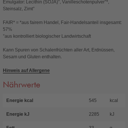
Emulgator: Lecithin (SOJA)°, Vanilleschotenpulver°*,
Steinsalz, Zimt°
FAIR* = *aus fairem Handel, Fair-Handelsanteil insgesamt:
57%
°aus kontrolliert biologischer Landwirtschaft
Kann Spuren von Schalenfrüchten aller Art, Erdnüssen,
Sesam und Gluten enthalten.
Hinweis auf Allergene
Nährwerte
Energie kcal
545
kcal
Energie kJ
2285
kJ
Fett
33
g