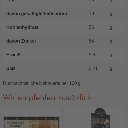
davon gesättigte Fettsäuren
19
g
Kohlenhydrate
56
g
davon Zucker
54
g
Eiweiß
5,6
g
Salz
0,21
g
Durchschnittliche Nährwerte per 100 g
Wir empfehlen zusätzlich