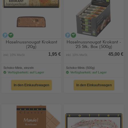
alkoholfrei
vegan
alkoholfrei
vegan
Haselnussnougat Krokant
Haselnussnougat Krokant -
(20g)
25 Stk. Box (500g)
1,95 €
45,00 €
inkl. 10% MwSt.
inkl. 10% MwSt.
Schoko-Minis, einzeln
Schoko-Minis (500g)
Verfügbarkeit: auf Lager
Verfügbarkeit: auf Lager
In den Einkaufswagen
In den Einkaufswagen