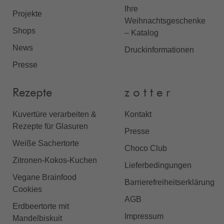
Ihre
Projekte
Weihnachtsgeschenke
Shops
– Katalog
News
Druckinformationen
Presse
Rezepte
z o t t e r
Kuvertüre verarbeiten &
Kontakt
Rezepte für Glasuren
Presse
Weiße Sachertorte
Choco Club
Zitronen-Kokos-Kuchen
Lieferbedingungen
Vegane Brainfood
Barrierefreiheitserklärung
Cookies
AGB
Erdbeertorte mit
Impressum
Mandelbiskuit