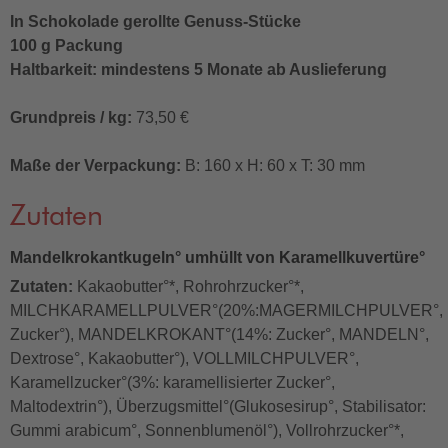
In Schokolade gerollte Genuss-Stücke
100 g Packung
Haltbarkeit: mindestens 5 Monate ab Auslieferung
Grundpreis / kg:
73,50 €
Maße der Verpackung:
B: 160 x H: 60 x T: 30 mm
Zutaten
Mandelkrokantkugeln° umhüllt von Karamellkuvertüre°
Zutaten:
Kakaobutter°*, Rohrohrzucker°*,
MILCHKARAMELLPULVER°(20%:MAGERMILCHPULVER°,
Zucker°), MANDELKROKANT°(14%: Zucker°, MANDELN°,
Dextrose°, Kakaobutter°), VOLLMILCHPULVER°,
Karamellzucker°(3%: karamellisierter Zucker°,
Maltodextrin°), Überzugsmittel°(Glukosesirup°, Stabilisator:
Gummi arabicum°, Sonnenblumenöl°), Vollrohrzucker°*,