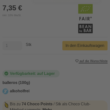
7,35 €
inkl. 10% MwSt.
Stk
In den Einkaufswagen
auf die Wunschliste
Verfügbarkeit: auf Lager
balleros (100g)
alkoholfrei
alkoholfrei
Bis zu
74 Choco Points
/ Stk als Choco Club-
Mitglied sammeln.
Mehr