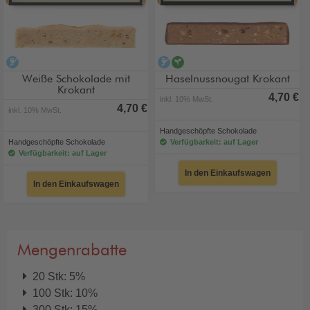
alkoholfrei
alkoholfrei
vegan
Weiße Schokolade mit
Haselnussnougat Krokant
Krokant
4,70 €
inkl. 10% MwSt.
4,70 €
inkl. 10% MwSt.
Handgeschöpfte Schokolade
Handgeschöpfte Schokolade
Verfügbarkeit: auf Lager
Verfügbarkeit: auf Lager
In den Einkaufswagen
In den Einkaufswagen
Mengenrabatte
20 Stk: 5%
100 Stk: 10%
300 Stk: 15%