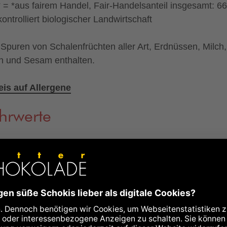
 = *aus fairem Handel, Fair-Handelsanteil insgesamt: 6
kontrolliert biologischer Landwirtschaft
Spuren von Schalenfrüchten aller Art, Erdnüssen, Milch,
n und Sesam enthalten.
is auf Allergene
hrwerte
ie kcal
568
kcal
ie kJ
2370
kJ
40
g