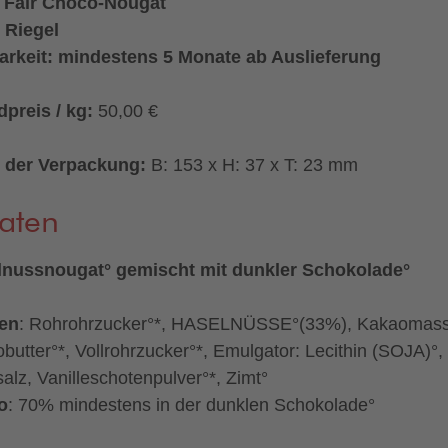
+ Fair Choco-Nougat
 Riegel
arkeit: mindestens 5 Monate ab Auslieferung
preis / kg:
50,00 €
 der Verpackung:
B: 153 x H: 37 x T: 23 mm
aten
lnussnougat° gemischt mit dunkler Schokolade°
ten
: Rohrohrzucker°*, HASELNÜSSE°(33%), Kakaomass
butter°*, Vollrohrzucker°*, Emulgator: Lecithin (SOJA)°,
salz, Vanilleschotenpulver°*, Zimt°
o
: 70% mindestens in der dunklen Schokolade°