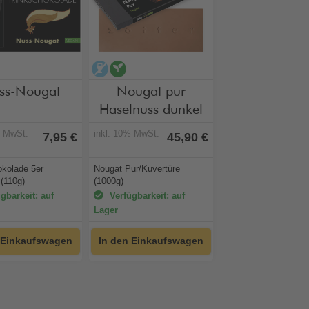
an
alkoholfrei
alkoholfrei
vegan
ss-Nougat
Nougat pur
Haselnuss dunkel
% MwSt.
inkl. 10% MwSt.
7,95 €
45,90 €
okolade 5er
Nougat Pur/Kuvertüre
(110g)
(1000g)
gbarkeit: auf
Verfügbarkeit: auf
Lager
 Einkaufswagen
In den Einkaufswagen