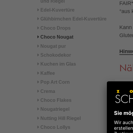
und Riegel
FAIR*
Edel-Kuvertüre
°aus 
Glühbirnchen Edel-Kuvertüre
Kann 
Choco Drops
Glute
Choco Nougat
Nougat pur
Hinwe
Schokodekor
Kuchen im Glas
Nä
Kaffee
Pop Art Corn
Energ
Crema
Choco Flakes
Energ
Nougatriegel
Fett
Nutting Hill Riegel
Choco Lollys