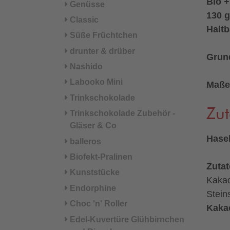
Bio 
Genüsse
130 g
Classic
Haltb
Süße Früchtchen
drunter & drüber
Grund
Nashido
Labooko Mini
Maße
Trinkschokolade
Zut
Trinkschokolade Zubehör -
Gläser & Co
Hase
balleros
Biofekt-Pralinen
Zuta
Kunststücke
Kakao
Endorphine
Stein
Choc 'n' Roller
Kaka
Edel-Kuvertüre Glühbirnchen