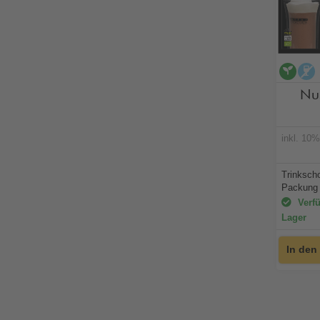
veg
Nu
inkl. 10
Trinksch
Packung 
Verfü
Lager
In den