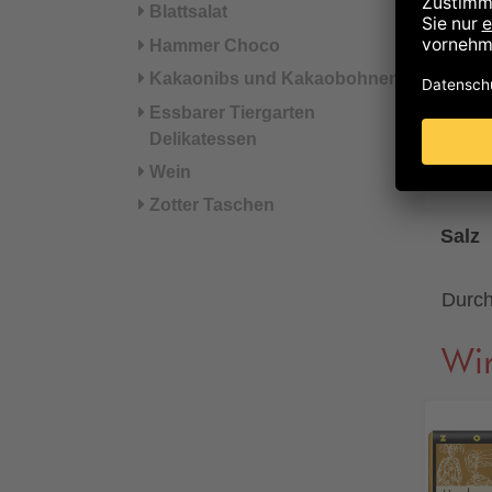
davon
Blattsalat
Hammer Choco
Kohl
Kakaonibs und Kakaobohnen
Essbarer Tiergarten
davo
Delikatessen
Wein
Eiwei
Zotter Taschen
Salz
Durch
Wir