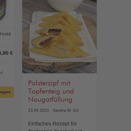
nuss
6,90 €
uf
Polsterzipf mit
Topfenteig und
wagen
Nougatfüllung
13.04.2021
Sandra M. Exl
Einfaches Rezept für