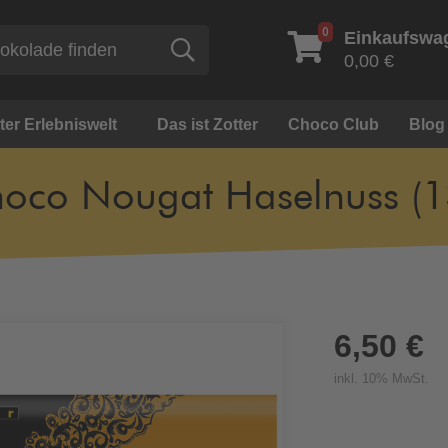
0
Einkaufswa
Suche
0,00 €
ter Erlebniswelt
Das ist Zotter
Choco Club
Blog
oco Nougat Haselnuss (1
6,50 €
inkl. 10% MwSt.