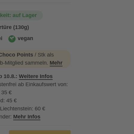
keit: auf Lager
türe (130g)
i
vegan
vegan
Choco Points
/ Stk als
b-Mitglied sammeln.
Mehr
b 10.8.:
Weitere Infos
tenfrei ab Einkaufswert von:
: 35 €
d: 45 €
Liechtenstein: 60 €
nder:
Mehr Infos