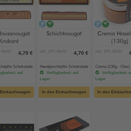
holfrei
vegan
alkoholfrei
vegan
alkoholfrei
vegan
lnussnougat
Schichtnougat
Crema Hasel
Krokant
(130g)
% MwSt.
inkl. 10% MwSt.
inkl. 10% MwSt.
4,70 €
4,70 €
höpfte Schokolade
Handgeschöpfte Schokolade
Crema (130g - Glas)
gbarkeit: auf
Verfügbarkeit: auf
Verfügbarkeit: a
Lager
Lager
 Einkaufswagen
In den Einkaufswagen
In den Einkaufs