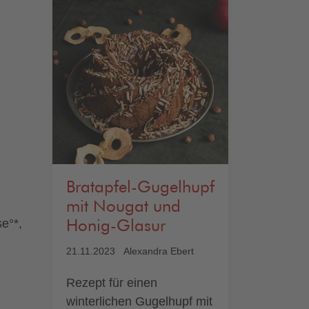
Bratapfel-Gugelhupf
mit Nougat und
e°*,
Honig-Glasur
21.11.2023
Alexandra Ebert
Rezept für einen
winterlichen Gugelhupf mit