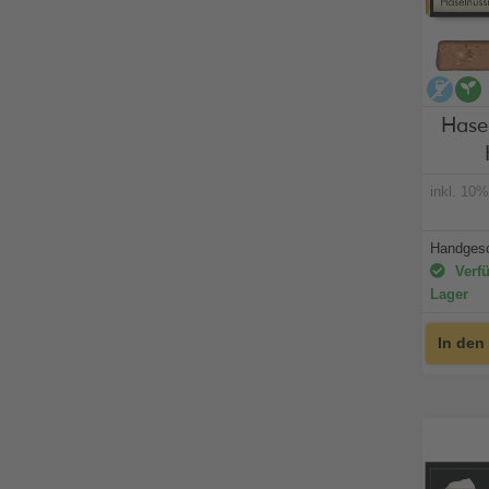
alko
Hase
inkl. 10
Handgesc
Verfü
Lager
In den