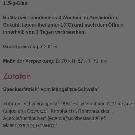
115-g-Glas
Haltbarkeit: mindestens 4 Wochen ab Auslieferung
Gekühlt lagern (bei unter 10°C) und nach dem Öffnen
innerhalb von 3 Tagen verbrauchen.
Grundpreis / kg:
62,61 €
Maße der Verpackung:
B: 70 x H: 57 x T: 70 mm
Zutaten
Speckaufstrich° vom Mangalitza-Schwein°
Zutaten:
Schweinespeck° [99%: Schweinebauch°, Meersalz
(unjodiert), Gewürze°, Knoblauch°, Rohrohrzucker°,
Acerolafruchtpulver° [Acerolafruchtbestandteile°,
Maltodextrin°)], Gewürze°