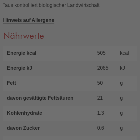
°aus kontrolliert biologischer Landwirtschaft
Hinweis auf Allergene
Nährwerte
Energie kcal
505
kcal
Energie kJ
2085
kJ
Fett
50
g
davon gesättigte Fettsäuren
21
g
Kohlenhydrate
1,3
g
davon Zucker
0,6
g