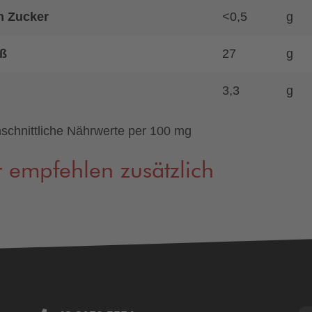
n Zucker
<0,5
g
ß
27
g
3,3
g
schnittliche Nährwerte per 100 mg
 empfehlen zusätzlich