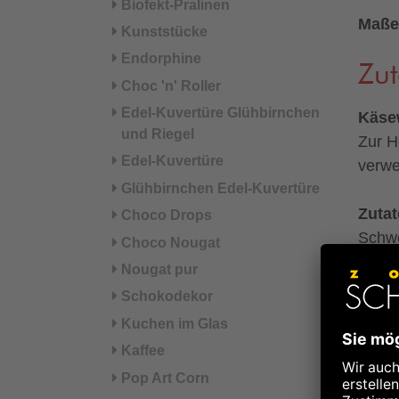
Biofekt-Pralinen
Maße
Kunststücke
Endorphine
Zut
Choc 'n' Roller
Edel-Kuvertüre Glühbirnchen
Käse
und Riegel
Zur H
Edel-Kuvertüre
verw
Glühbirnchen Edel-Kuvertüre
Zutat
Choco Drops
Schwe
Choco Nougat
(unjod
Nougat pur
Gewür
Schokodekor
(Acer
Kuchen im Glas
Buch
Kaffee
Pop Art Corn
°aus 