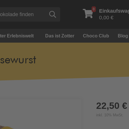
0
Einkaufswa
Suche
0,00 €
ter Erlebniswelt
Das ist Zotter
Choco Club
Blog
sewurst
22,50 €
inkl. 10% MwSt.