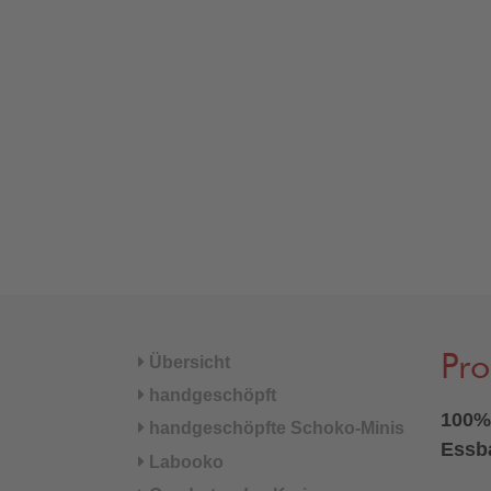
Pr
Übersicht
handgeschöpft
100% 
handgeschöpfte Schoko-Minis
Essba
Labooko