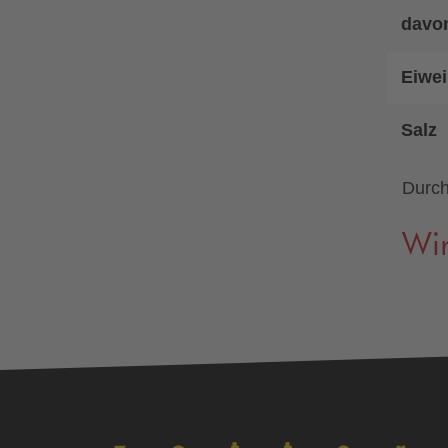
davo
Eiwei
Salz
Durch
Wir