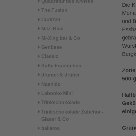
Quadratur des Kreises
Die K
The Fusion
Monat
CraftAkt
und B
Mitzi Blue
Essba
gebra
Mi-Xing bar & Co
Wurst
Genüsse
Bergk
Classic
Süße Früchtchen
Zotte
drunter & drüber
500-
Nashido
Labooko Mini
Haltb
Trinkschokolade
Geküh
einig
Trinkschokolade Zubehör -
Gläser & Co
Grund
balleros