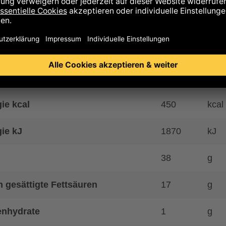
hülle nicht essbar.
is auf Allergene
hrwerte
ie kcal
450
kcal
ie kJ
1870
kJ
38
g
 gesättigte Fettsäuren
17
g
enhydrate
1
g