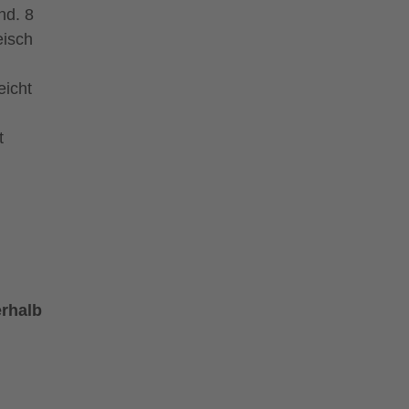
nd. 8
eisch
eicht
t
erhalb