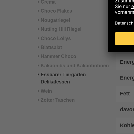
Crema
Wurst
Choco Flakes
Nougatriegel
Hinwe
Nutting Hill Riegel
Choco Lollys
Nä
Blattsalat
Hammer Choco
Energ
Kakaonibs und Kakaobohnen
Essbarer Tiergarten
Energ
Delikatessen
Wein
Fett
Zotter Taschen
davon
Kohl