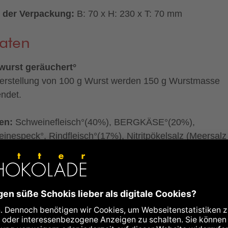
 der Verpackung:
B: 70 x H: 230 x T: 70 mm
aten
wurst geräuchert°
erstellung von 100 g Wurst werden 150 g Wurstmasse
endet.
en:
Schweinefleisch°(40%), BERGKÄSE°(20%),
inespeck°, Rindfleisch°(17%), Nitritpökelsalz (Meersalz
iert), Konservierungsstoff: Natriumnitrit), Steinsalz (unjod
ze°, Dextrose°, Rohrohrzucker°, Acerolafruchtpulver°
olafruchtbestandteile°, Maltodextrin°), natürlicher
enrauch
kontrolliert biologischer Landwirtschaft