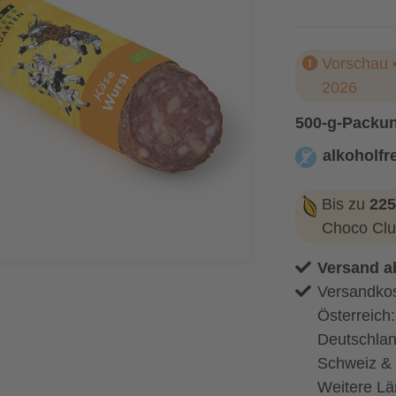
Vorschau •
2026
500-g-Packu
alkoholfre
alkoholfrei
Bis zu
225
Choco Clu
Versand a
Versandkos
Österreich
Deutschlan
Schweiz & 
Weitere Lä