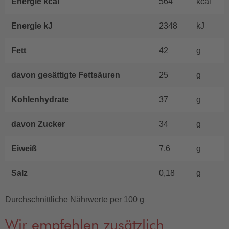
Energie kcal
564
kcal
Energie kJ
2348
kJ
Fett
42
g
davon gesättigte Fettsäuren
25
g
Kohlenhydrate
37
g
davon Zucker
34
g
Eiweiß
7,6
g
Salz
0,18
g
Durchschnittliche Nährwerte per 100 g
Wir empfehlen zusätzlich