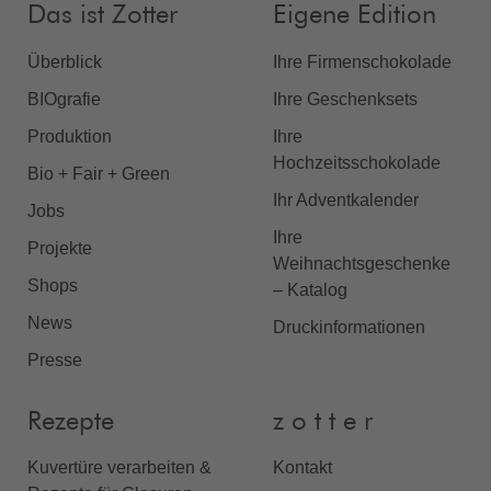
Das ist Zotter
Eigene Edition
Überblick
Ihre Firmenschokolade
BIOgrafie
Ihre Geschenksets
Produktion
Ihre
Hochzeitsschokolade
Bio + Fair + Green
Ihr Adventkalender
Jobs
Ihre
Projekte
Weihnachtsgeschenke
Shops
– Katalog
News
Druckinformationen
Presse
Rezepte
z o t t e r
Kuvertüre verarbeiten &
Kontakt