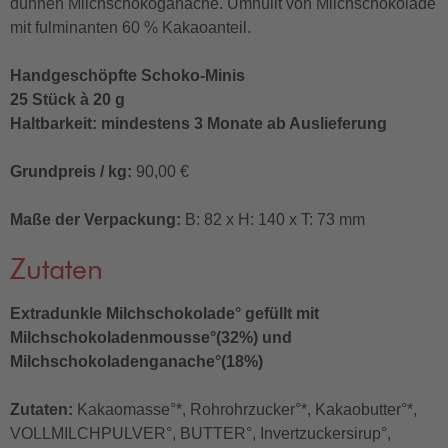
dünnen Milchschokoganache. Umhüllt von Milchschokolade
mit fulminanten 60 % Kakaoanteil.
Handgeschöpfte Schoko-Minis
25 Stück à 20 g
Haltbarkeit: mindestens 3 Monate ab Auslieferung
Grundpreis / kg:
90,00 €
Maße der Verpackung:
B: 82 x H: 140 x T: 73 mm
Zutaten
Extradunkle Milchschokolade° gefüllt mit
Milchschokoladenmousse°(32%) und
Milchschokoladenganache°(18%)
Zutaten:
Kakaomasse°*, Rohrohrzucker°*, Kakaobutter°*,
VOLLMILCHPULVER°, BUTTER°, Invertzuckersirup°,