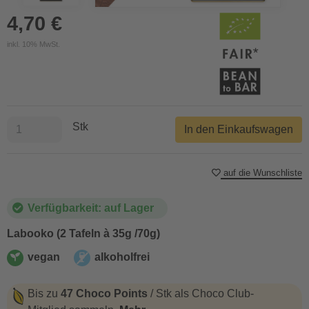
4,70 €
inkl. 10% MwSt.
Stk
In den Einkaufswagen
auf die Wunschliste
Verfügbarkeit: auf Lager
Labooko (2 Tafeln à 35g /70g)
vegan
alkoholfrei
vegan
alkoholfrei
Bis zu
47 Choco Points
/ Stk als Choco Club-