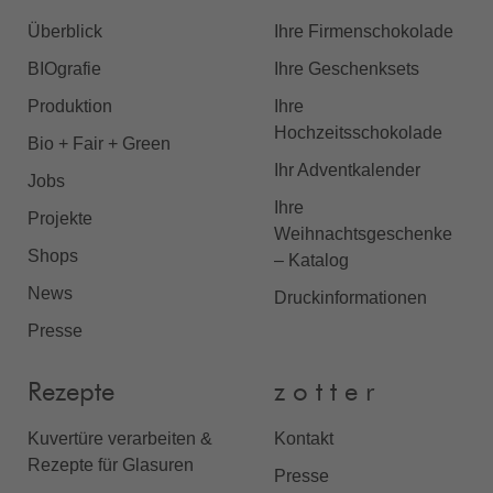
Überblick
Ihre Firmenschokolade
BIOgrafie
Ihre Geschenksets
Produktion
Ihre
Hochzeitsschokolade
Bio + Fair + Green
Ihr Adventkalender
Jobs
Ihre
Projekte
Weihnachtsgeschenke
Shops
– Katalog
News
Druckinformationen
Presse
Rezepte
z o t t e r
Kuvertüre verarbeiten &
Kontakt
Rezepte für Glasuren
Presse