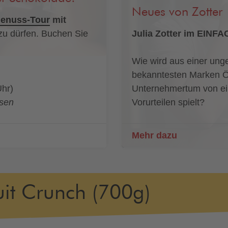
Neues von Zotter
enuss-Tour
mit
u dürfen. Buchen Sie
Julia Zotter im EIN
Wie wird aus einer ung
bekanntesten Marken Ö
Uhr)
Unternehmertum von ein
ssen
Vorurteilen spielt?
Mehr dazu
uit Crunch (700g)