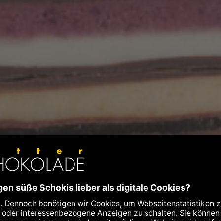
n
beeren und Holunderblüten. Fruchtig-
, Labookos und »Genüsse« mit bunten
 auf Sie. Natürlich BIO + FAIR* + BEAN-