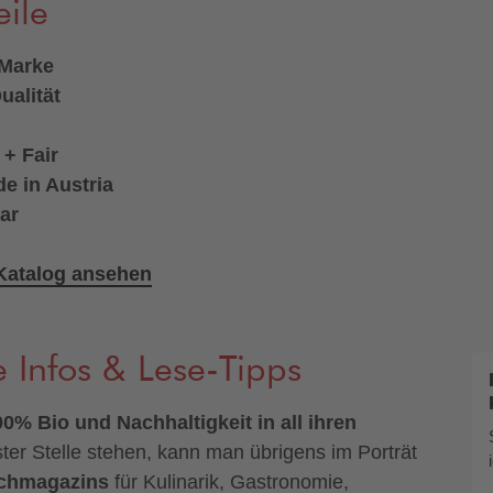
eile
Marke
ualität
 + Fair
e in Austria
ar
-Katalog ansehen
e Infos & Lese-Tipps
00% Bio und Nachhaltigkeit in all ihren
ter Stelle stehen, kann man übrigens im Porträt
chmagazins
für Kulinarik, Gastronomie,