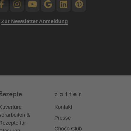
Zur Newsletter Anmeldung
Rezepte
z o t t e r
Kuvertüre
Kontakt
verarbeiten &
Presse
Rezepte für
Choco Club
Glasuren