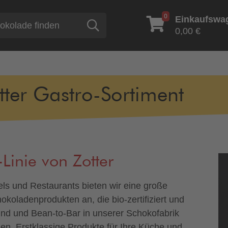
0
Einkaufswa
Suche
0,00 €
tter Gastro-Sortiment
-Linie von Zotter
tels und Restaurants bieten wir eine große
koladenprodukten an, die bio-zertifiziert und
sind und Bean-to-Bar in unserer Schokofabrik
den. Erstklassige Produkte für Ihre Küche und