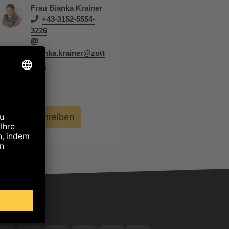
Frau Bianka Krainer
+43-3152-5554-
3226
bianka.krainer@zott
er.at
anrufen
E-Mail schreiben