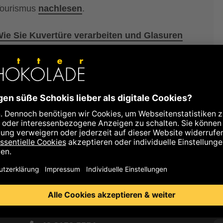
 Tourismus
nachlesen
.
e Sie Kuvertüre verarbeiten und Glasuren
ertüren, Zubehör, Dekors und Back-Tipps
er "Backen & Desserts"