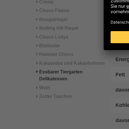
Crema
Hinwe
Choco Flakes
Nougatriegel
Nä
Nutting Hill Riegel
Choco Lollys
Energ
Blattsalat
Hammer Choco
Energ
Kakaonibs und Kakaobohnen
Essbarer Tiergarten
Fett
Delikatessen
Wein
davon
Zotter Taschen
Kohl
davo