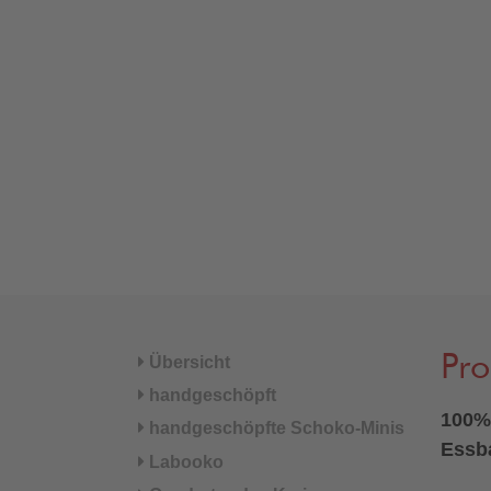
Pr
Übersicht
handgeschöpft
100% 
handgeschöpfte Schoko-Minis
Essba
Labooko