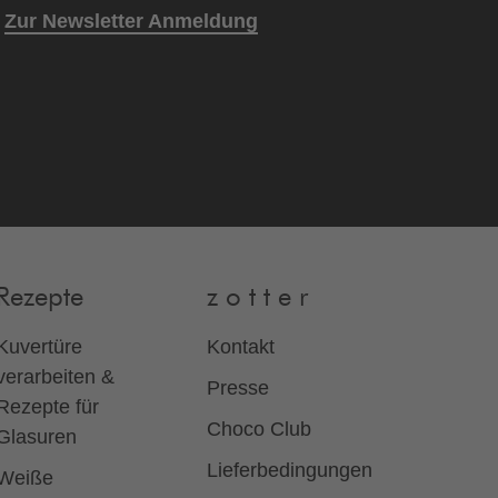
Zur Newsletter Anmeldung
Rezepte
z o t t e r
Kuvertüre
Kontakt
verarbeiten &
Presse
Rezepte für
Choco Club
Glasuren
Lieferbedingungen
Weiße