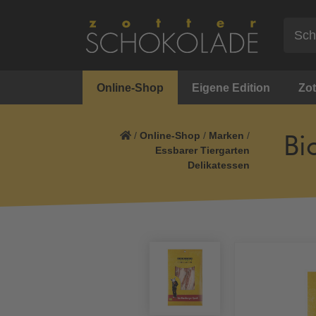
Online-Shop
Eigene Edition
Zot
/
Online-Shop
/
Marken
/
Bi
Essbarer Tiergarten
Delikatessen