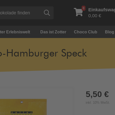
0
Einkaufswa
Suche
0,00 €
ter Erlebniswelt
Das ist Zotter
Choco Club
Blog
o-Hamburger Speck
5,50 €
inkl. 10% MwSt.