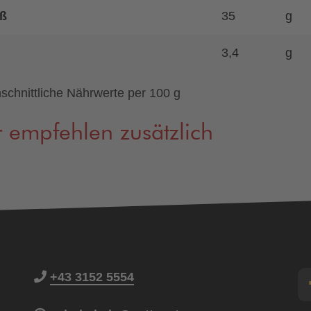
ß
35
g
3,4
g
schnittliche Nährwerte per 100 g
 empfehlen zusätzlich
+43 3152 5554