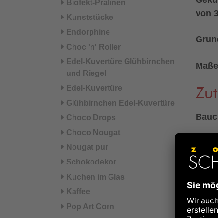
Biofekt-Pralinen
von 
Kunststücke
Endorphine
Grund
Choc 'n' Roller
Edel-Kuvertüre Glühbirnchen
Maße
und Riegel
Edel-Kuvertüre
Zut
Glühbirnchen Edel-Kuvertüre
Bauc
Choco Drops
Choco Nougat
Zuta
Nougat pur
Knobl
Schokodekor
(Acer
Kuchen im Glas
Kaliu
Kaffee
Pop Art Corn
°aus 