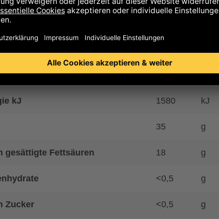
is auf Allergene
hrwerte
ie kcal
424
kcal
ie kJ
1580
kJ
35
g
 gesättigte Fettsäuren
18
g
enhydrate
<0,5
g
n Zucker
<0,5
g