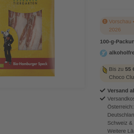
Vorschau •
2026
100-g-Packu
alkoholfre
alkoholfrei
Bis zu
55 
Choco Clu
Versand a
Versandkos
Österreich
Deutschlan
Schweiz & 
Weitere Lä