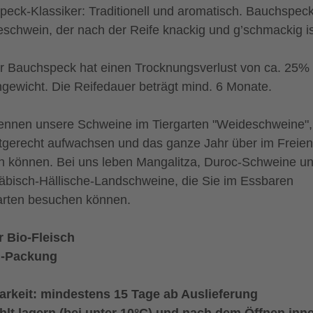
peck-Klassiker: Traditionell und aromatisch. Bauchspec
schwein, der nach der Reife knackig und g’schmackig is
r Bauchspeck hat einen Trocknungsverlust von ca. 25%
hgewicht. Die Reifedauer beträgt mind. 6 Monate.
ennen unsere Schweine im Tiergarten "Weideschweine",
rtgerecht aufwachsen und das ganze Jahr über im Freien
n können. Bei uns leben Mangalitza, Duroc-Schweine u
bisch-Hällische-Landschweine, die Sie im Essbaren
arten besuchen können.
r Bio-Fleisch
g-Packung
arkeit: mindestens 15 Tage ab Auslieferung
lt lagern (bei unter 10°C) und nach dem Öffnen inn