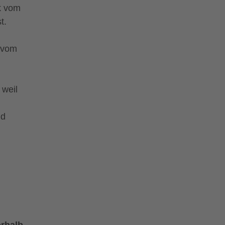
k vom
t.
 vom
 weil
nd
erhalb