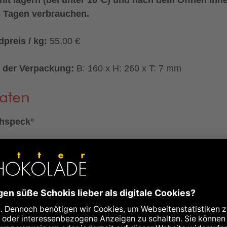
3 Tagen verbrauchen.
preis / kg:
55,00 €
 der Verpackung:
B: 160 x H: 260 x T: 7 mm
aten
hspeck°
ten:
Schweinebauch°, Steinsalz (unjodiert), Gewürze°,
auch°, Rohrohrzucker°, Acerolafruchtpulver°
olafruchtbestandteile°, Maltodextrin°), Konservierungssto
mnitrat, natürlicher Buchenholzrauch
kontrolliert biologischer Landwirtschaft