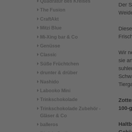
Quadratur des Kreises
Der S
The Fusion
Weide
CraftAkt
Mitzi Blue
Diese
Frisc
Mi-Xing bar & Co
Genüsse
Wir n
Classic
sie a
Süße Früchtchen
suhle
drunter & drüber
Schwä
Nashido
Tierg
Labooko Mini
Trinkschokolade
Zotte
100-
Trinkschokolade Zubehör -
Gläser & Co
Haltb
balleros
Geküh