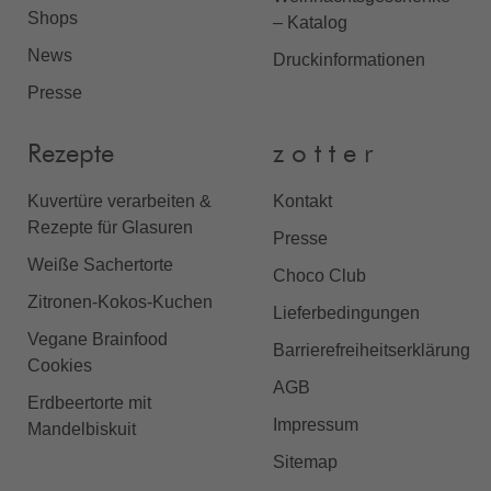
Shops
– Katalog
News
Druckinformationen
Presse
Rezepte
z o t t e r
Kuvertüre verarbeiten &
Kontakt
Rezepte für Glasuren
Presse
Weiße Sachertorte
Choco Club
Zitronen-Kokos-Kuchen
Lieferbedingungen
Vegane Brainfood
Barrierefreiheitserklärung
Cookies
AGB
Erdbeertorte mit
Impressum
Mandelbiskuit
Sitemap