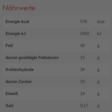
Nährwerte
Energie kcal
576
kcal
Energie kJ
2402
kJ
Fett
40
g
davon gesättigte Fettsäuren
15
g
Kohlenhydrate
34
g
davon Zucker
33
g
Eiweiß
19
g
Salz
0,17
g