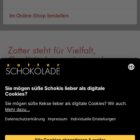
Im Online-Shop bestellen
Zotter steht für Vielfalt,
Qualität, Innovation und
Nachhaltigkeit
Zotter zählt zu den besten Schokoladenherstellern der
Welt und ist eines der nachhaltigsten Unternehmen
Österreichs.
Über 500 unterschiedliche Schokoladen
,
handgeschöpfte Schokoladen mit verführerischen
Füllungen, pure Single Origin Labooko-Schokoladen,
Dekor und Kuvertüre zum Backen, handgemachte
Pralinen, individuelle Schokolade u.v.m.
Entdecken Sie
die Schoko-Vielfalt!