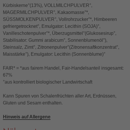
Kürbiskerne°(13%), VOLLMILCHPULVER°,
MAGERMILCHPULVER°, Kakaomasse°*,
SÜSSMOLKENPULVER°, Vollrohrzucker°*, Himbeeren
gefriergetrocknet°, Emulgator: Lecithin (SOJA)°,
Vanilleschotenpulver°*, Überzugsmittel°(Glukosesirup°,
Stabilisator: Gummi arabicum°, Sonnenblumenöl°),
Steinsalz, Zimt°, Zitronenpulver°(Zitronensaftkonzentrat°,
Maisstärke°), Emulgator: Lecithin (Sonnenblume)°
FAIR* = *aus fairem Handel, Fair-Handelsanteil insgesamt:
67%
°aus kontrolliert biologischer Landwirtschaft
Kann Spuren von Schalenfrüchten aller Art, Erdnüssen,
Gluten und Sesam enthalten.
Hinweis auf Allergene