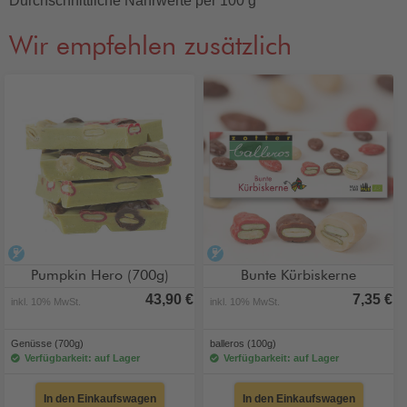
Durchschnittliche Nährwerte per 100 g
Wir empfehlen zusätzlich
alkoholfrei
alkoholfrei
Pumpkin Hero (700g)
Bunte Kürbiskerne
43,90 €
7,35 €
inkl. 10% MwSt.
inkl. 10% MwSt.
Genüsse (700g)
balleros (100g)
Verfügbarkeit: auf Lager
Verfügbarkeit: auf Lager
In den Einkaufswagen
In den Einkaufswagen