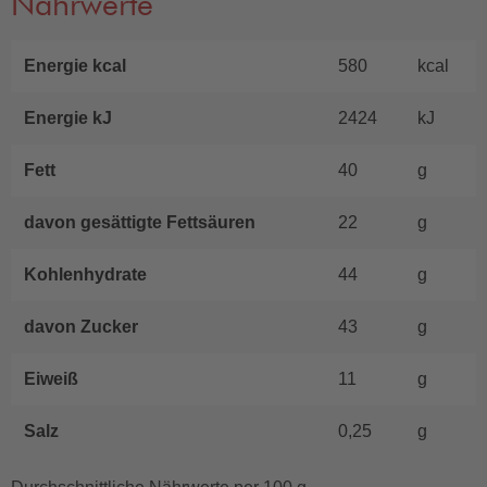
Nährwerte
Energie kcal
580
kcal
Energie kJ
2424
kJ
Fett
40
g
davon gesättigte Fettsäuren
22
g
Kohlenhydrate
44
g
davon Zucker
43
g
Eiweiß
11
g
Salz
0,25
g