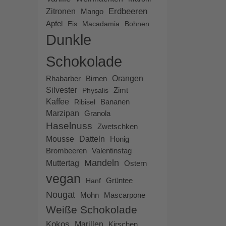
Zitronen
Erdbeeren
Mango
Apfel
Eis
Macadamia
Bohnen
Dunkle
Schokolade
Rhabarber
Birnen
Orangen
Silvester
Zimt
Physalis
Kaffee
Bananen
Ribisel
Marzipan
Granola
Haselnuss
Zwetschken
Mousse
Datteln
Honig
Brombeeren
Valentinstag
Mandeln
Muttertag
Ostern
vegan
Hanf
Grüntee
Nougat
Mascarpone
Mohn
Weiße Schokolade
Kokos
Marillen
Kirschen