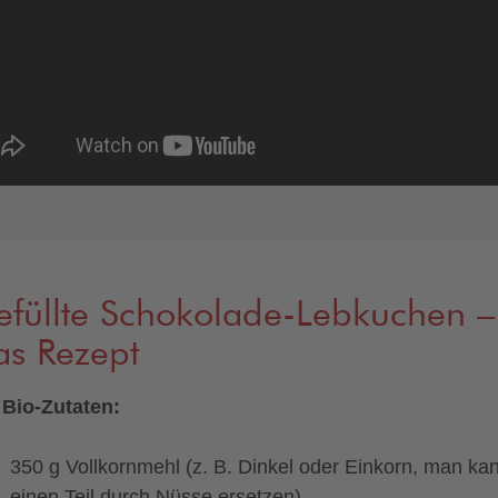
füllte Schokolade-Lebkuchen –
as Rezept
 Bio-Zutaten:
350 g Vollkornmehl (z. B. Dinkel oder Einkorn, man ka
einen Teil durch Nüsse ersetzen)