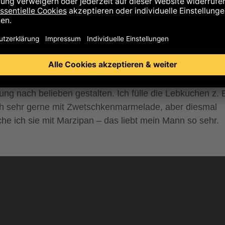
ses Rezept ist nicht nur unkompliziert, sondern auch seh
xibel. Man kann jedes Mehl nehmen, das man mag, eine
l davon gerne durch Nüsse ersetzen und natürlich auch d
lung nach belieben gestalten. Ich fülle die Lebkuchen z. 
h sehr gerne mit Zwetschkenmarmelade, aber diesmal
he ich sie mit Marzipan – das liebt mein Mann so sehr.