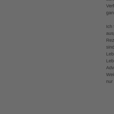
Ver
gan
Ich
aus
Rez
sin
Leb
Leb
Adv
Wei
nur