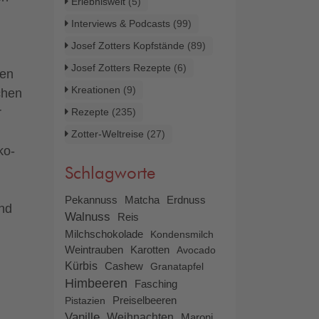
Erlebniswelt
(5)
Interviews & Podcasts
(99)
Josef Zotters Kopfstände
(89)
Josef Zotters Rezepte
(6)
ten
Kreationen
(9)
chen
r
Rezepte
(235)
Zotter-Weltreise
(27)
ko-
Schlagworte
Pekannuss
Matcha
Erdnuss
end
Walnuss
Reis
Milchschokolade
Kondensmilch
Weintrauben
Karotten
Avocado
Kürbis
Cashew
Granatapfel
Himbeeren
Fasching
Preiselbeeren
Pistazien
Vanille
Weihnachten
Maroni