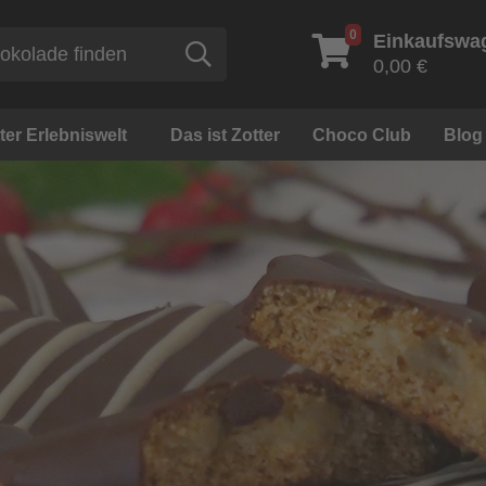
0
Einkaufswa
Suche
0,00 €
ter Erlebniswelt
Das ist Zotter
Choco Club
Blog