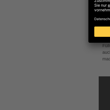
Die
fle
Tei
Fül
auc
mac