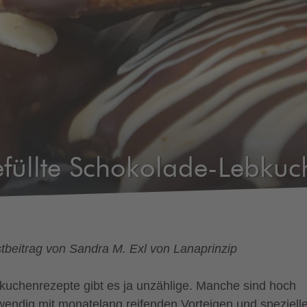
füllte Schokolade-Lebkuc
tbeitrag von Sandra M. Exl von Lanaprinzip
kuchenrezepte gibt es ja unzählige. Manche sind hoch
wendig mit monatelang reifenden Vorteigen und speziell